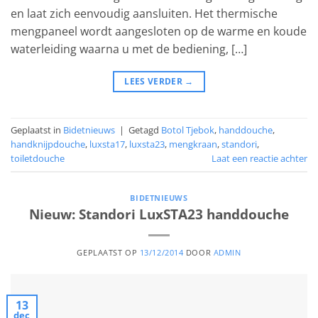
en laat zich eenvoudig aansluiten. Het thermische
mengpaneel wordt aangesloten op de warme en koude
waterleiding waarna u met de bediening, […]
LEES VERDER
→
Geplaatst in
Bidetnieuws
|
Getagd
Botol Tjebok
,
handdouche
,
handknijpdouche
,
luxsta17
,
luxsta23
,
mengkraan
,
standori
,
toiletdouche
Laat een reactie achter
BIDETNIEUWS
Nieuw: Standori LuxSTA23 handdouche
GEPLAATST OP
13/12/2014
DOOR
ADMIN
13
dec