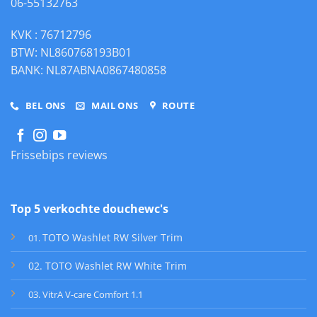
06-55132763
KVK : 76712796
BTW: NL860768193B01
BANK: NL87ABNA0867480858
BEL ONS
MAIL ONS
ROUTE
Frissebips reviews
Top 5 verkochte douchewc's
TOTO Washlet RW Silver Trim
01
.
02. TOTO Washlet RW White Trim
03. VitrA V-care Comfort 1.1