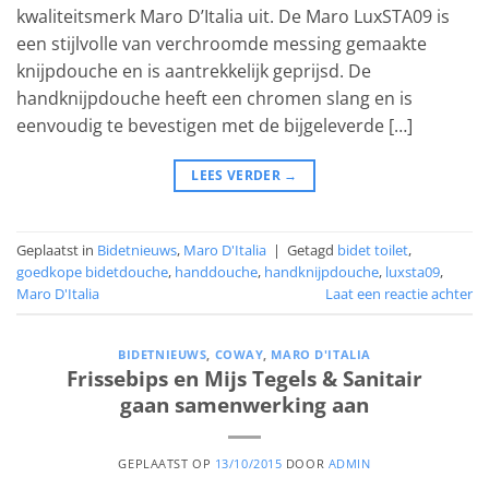
kwaliteitsmerk Maro D’Italia uit. De Maro LuxSTA09 is
een stijlvolle van verchroomde messing gemaakte
knijpdouche en is aantrekkelijk geprijsd. De
handknijpdouche heeft een chromen slang en is
eenvoudig te bevestigen met de bijgeleverde […]
LEES VERDER
→
Geplaatst in
Bidetnieuws
,
Maro D'Italia
|
Getagd
bidet toilet
,
goedkope bidetdouche
,
handdouche
,
handknijpdouche
,
luxsta09
,
Maro D'Italia
Laat een reactie achter
BIDETNIEUWS
,
COWAY
,
MARO D'ITALIA
Frissebips en Mijs Tegels & Sanitair
gaan samenwerking aan
GEPLAATST OP
13/10/2015
DOOR
ADMIN