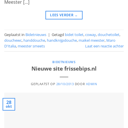
Meester […]
LEES VERDER
→
Geplaatst in
Bidetnieuws
|
Getagd
bidet toilet
,
coway
,
douchetoilet
,
douchewc
,
handdouche
,
handknijpdouche
,
maikel meester
,
Maro
D'Italia
,
meester smeets
Laat een reactie achter
BIDETNIEUWS
Nieuwe site frissebips.nl
GEPLAATST OP
28/10/2013
DOOR
ADMIN
28
okt