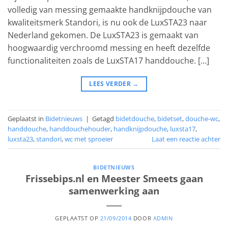
volledig van messing gemaakte handknijpdouche van
kwaliteitsmerk Standori, is nu ook de LuxSTA23 naar
Nederland gekomen. De LuxSTA23 is gemaakt van
hoogwaardig verchroomd messing en heeft dezelfde
functionaliteiten zoals de LuxSTA17 handdouche. […]
LEES VERDER
→
Geplaatst in
Bidetnieuws
|
Getagd
bidetdouche
,
bidetset
,
douche-wc
,
handdouche
,
handdouchehouder
,
handknijpdouche
,
luxsta17
,
luxsta23
,
standori
,
wc met sproeier
Laat een reactie achter
BIDETNIEUWS
Frissebips.nl en Meester Smeets gaan
samenwerking aan
GEPLAATST OP
21/09/2014
DOOR
ADMIN