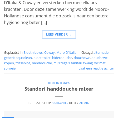
D’Italia & Coway en versterken hiermee elkaars
krachten. Door deze samenwerking wordt de Noord-
Hollandse consument die op zoek is naar een betere
hygiëne nog beter […]
LEES VERDER
→
Geplaatst in
Bidetnieuws
,
Coway
,
Maro D'Italia
|
Getagd
alternatief
geberit aquaclean
,
bidet toilet
,
bidetdouche
,
douchewc
,
douchewc
kopen
,
frissebips
,
handdouche
,
mijs tegels sanitair zwaag
,
wc met
sproeier
Laat een reactie achter
BIDETNIEUWS
Standori handdouche mixer
GEPLAATST OP
18/06/2015
DOOR
ADMIN