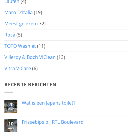
Laufen
(4)
Maro D'Italia
(19)
Meest gelezen
(72)
Roca
(5)
TOTO Washlet
(11)
Villeroy & Boch ViClean
(13)
Vitra V-Care
(6)
RECENTE BERICHTEN
Wat is een Japans toilet?
20
okt
Geen
reacties
op
Wat
Frissebips bij RTL Boulevard
10
is
mei
een
Geen
Japans