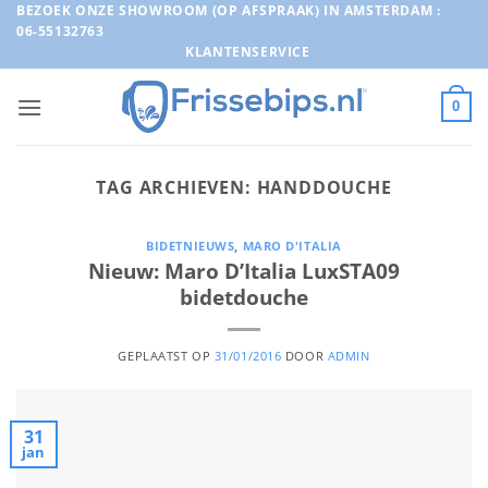
Ga
BEZOEK ONZE SHOWROOM (OP AFSPRAAK) IN AMSTERDAM :
06-55132763
naar
KLANTENSERVICE
inhoud
0
TAG ARCHIEVEN:
HANDDOUCHE
BIDETNIEUWS
,
MARO D'ITALIA
Nieuw: Maro D’Italia LuxSTA09
bidetdouche
GEPLAATST OP
31/01/2016
DOOR
ADMIN
31
jan