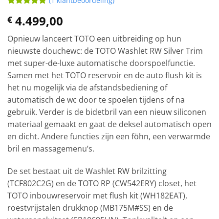
(
1
klantbeoordeling)
Waardering
1
4.499,00
€
5
op 5
gebaseerd
op
Opnieuw lanceert TOTO een uitbreiding op hun
klantbeoordeling
nieuwste douchewc: de TOTO Washlet RW Silver Trim
met super-de-luxe automatische doorspoelfunctie.
Samen met het TOTO reservoir en de auto flush kit is
het nu mogelijk via de afstandsbediening of
automatisch de wc door te spoelen tijdens of na
gebruik. Verder is de bidetbril van een nieuw siliconen
materiaal gemaakt en gaat de deksel automatisch open
en dicht. Andere functies zijn een föhn, een verwarmde
bril en massagemenu’s.
De set bestaat uit de Washlet RW brilzitting
(TCF802C2G) en de TOTO RP (CW542ERY) closet, het
TOTO inbouwreservoir met flush kit (WH182EAT),
roestvrijstalen drukknop (MB175M#SS) en de