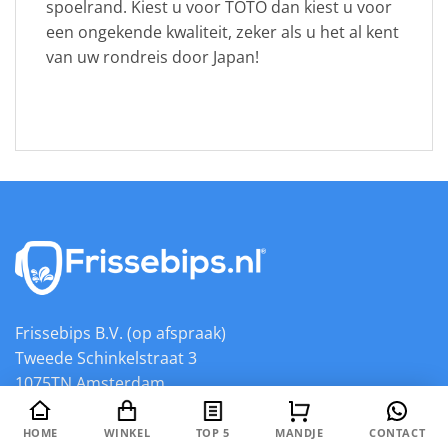
spoelrand. Kiest u voor TOTO dan kiest u voor
een ongekende kwaliteit, zeker als u het al kent
van uw rondreis door Japan!
Frissebips B.V. (op afspraak)
Tweede Schinkelstraat 3
1075TN Amsterdam
06-55132763
HOME
WINKEL
TOP 5
MANDJE
CONTACT