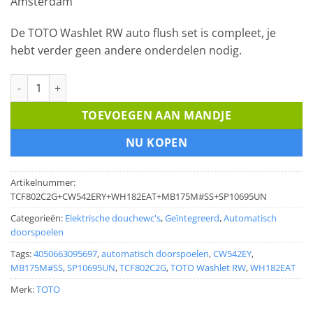
Amsterdam
De TOTO Washlet RW auto flush set is compleet, je
hebt verder geen andere onderdelen nodig.
TOTO Washlet RW Silver Trim met automatisch doorspoelen a
TOEVOEGEN AAN MANDJE
NU KOPEN
Artikelnummer:
TCF802C2G+CW542ERY+WH182EAT+MB175M#SS+SP10695UN
Categorieën:
Elektrische douchewc's
,
Geïntegreerd
,
Automatisch
doorspoelen
Tags:
4050663095697
,
automatisch doorspoelen
,
CW542EY
,
MB175M#SS
,
SP10695UN
,
TCF802C2G
,
TOTO Washlet RW
,
WH182EAT
Merk:
TOTO