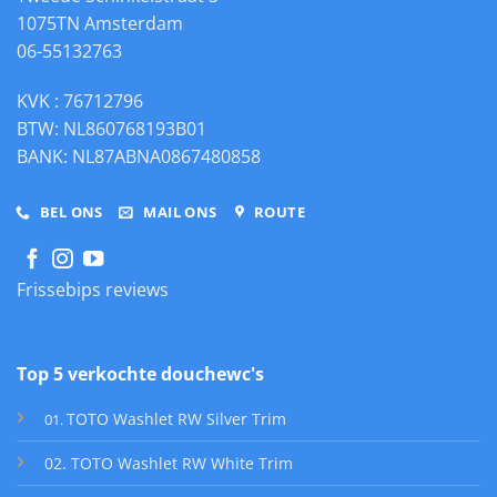
1075TN Amsterdam
06-55132763
KVK : 76712796
BTW: NL860768193B01
BANK: NL87ABNA0867480858
BEL ONS
MAIL ONS
ROUTE
Frissebips reviews
Top 5 verkochte douchewc's
TOTO Washlet RW Silver Trim
01
.
02. TOTO Washlet RW White Trim