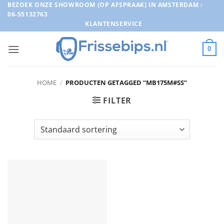
Ga
BEZOEK ONZE SHOWROOM (OP AFSPRAAK) IN AMSTERDAM :
06-55132763
naar
KLANTENSERVICE
inhoud
0
HOME
/
PRODUCTEN GETAGGED “MB175M#SS”
FILTER