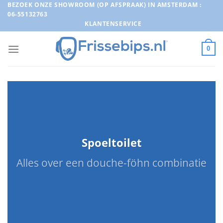
Ga
BEZOEK ONZE SHOWROOM (OP AFSPRAAK) IN AMSTERDAM :
06-55132763
naar
KLANTENSERVICE
inhoud
0
Spoeltoilet
Alles over een douche-föhn combinatie