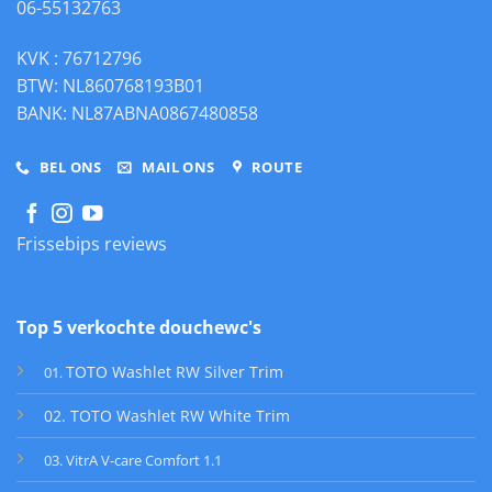
06-55132763
KVK : 76712796
BTW: NL860768193B01
BANK: NL87ABNA0867480858
BEL ONS
MAIL ONS
ROUTE
Frissebips reviews
Top 5 verkochte douchewc's
TOTO Washlet RW Silver Trim
01
.
02. TOTO Washlet RW White Trim
03. VitrA V-care Comfort 1.1