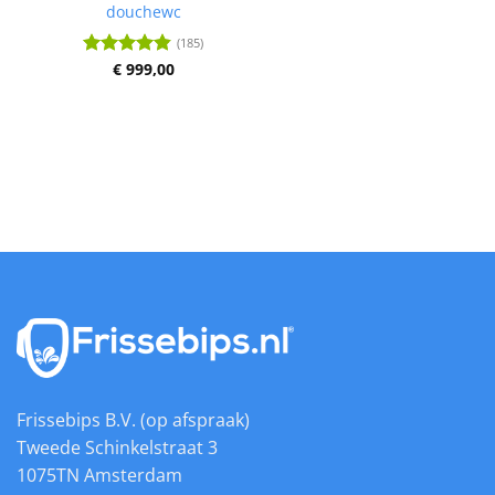
douchewc
(185)
€
999,00
Waardering
4.83
uit 5
Frissebips B.V. (op afspraak)
Tweede Schinkelstraat 3
1075TN Amsterdam