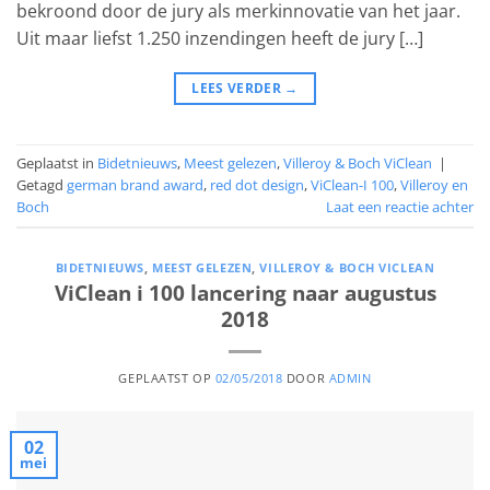
bekroond door de jury als merkinnovatie van het jaar.
Uit maar liefst 1.250 inzendingen heeft de jury […]
LEES VERDER
→
Geplaatst in
Bidetnieuws
,
Meest gelezen
,
Villeroy & Boch ViClean
|
Getagd
german brand award
,
red dot design
,
ViClean-I 100
,
Villeroy en
Boch
Laat een reactie achter
BIDETNIEUWS
,
MEEST GELEZEN
,
VILLEROY & BOCH VICLEAN
ViClean i 100 lancering naar augustus
2018
GEPLAATST OP
02/05/2018
DOOR
ADMIN
02
mei