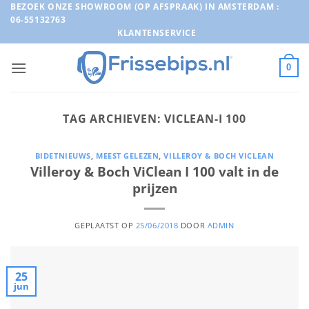
Ga
BEZOEK ONZE SHOWROOM (OP AFSPRAAK) IN AMSTERDAM :
06-55132763
naar
KLANTENSERVICE
inhoud
0
TAG ARCHIEVEN:
VICLEAN-I 100
BIDETNIEUWS
,
MEEST GELEZEN
,
VILLEROY & BOCH VICLEAN
Villeroy & Boch ViClean I 100 valt in de
prijzen
GEPLAATST OP
25/06/2018
DOOR
ADMIN
25
jun