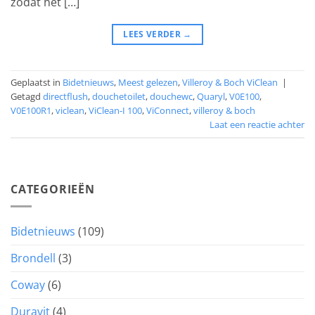
zodat het […]
LEES VERDER
→
Geplaatst in
Bidetnieuws
,
Meest gelezen
,
Villeroy & Boch ViClean
|
Getagd
directflush
,
douchetoilet
,
douchewc
,
Quaryl
,
V0E100
,
V0E100R1
,
viclean
,
ViClean-I 100
,
ViConnect
,
villeroy & boch
Laat een reactie achter
CATEGORIEËN
Bidetnieuws
(109)
Brondell
(3)
Coway
(6)
Duravit
(4)