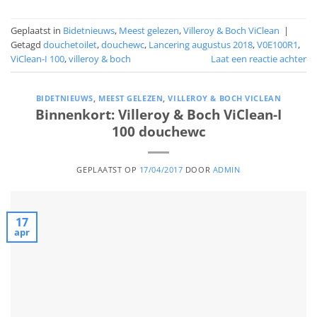
Geplaatst in
Bidetnieuws
,
Meest gelezen
,
Villeroy & Boch ViClean
|
Getagd
douchetoilet
,
douchewc
,
Lancering augustus 2018
,
V0E100R1
,
ViClean-I 100
,
villeroy & boch
Laat een reactie achter
BIDETNIEUWS
,
MEEST GELEZEN
,
VILLEROY & BOCH VICLEAN
Binnenkort: Villeroy & Boch ViClean-I
100 douchewc
GEPLAATST OP
17/04/2017
DOOR
ADMIN
17
apr