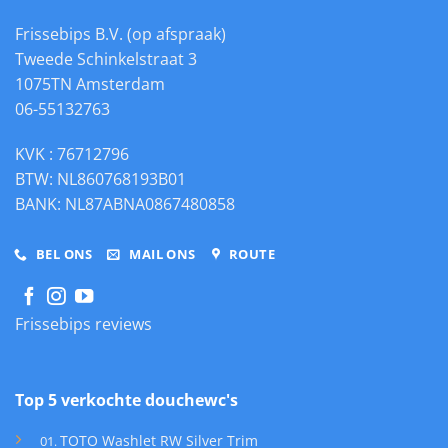
Frissebips B.V. (op afspraak)
Tweede Schinkelstraat 3
1075TN Amsterdam
06-55132763
KVK : 76712796
BTW: NL860768193B01
BANK: NL87ABNA0867480858
BEL ONS
MAIL ONS
ROUTE
Frissebips reviews
Top 5 verkochte douchewc's
TOTO Washlet RW Silver Trim
01
.