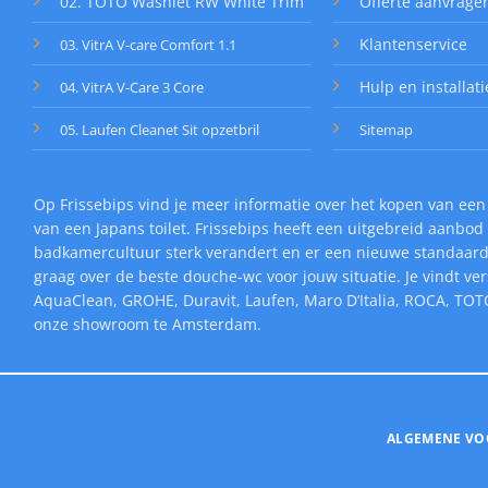
02. TOTO Washlet RW White Trim
Offerte aanvrage
Klantenservice
03. VitrA V-care Comfort 1.1
Hulp en installati
04. VitrA V-Care 3 Core
05. Laufen Cleanet Sit opzetbril
Sitemap
Op Frissebips vind je meer informatie over het kopen van een
van een Japans toilet. Frissebips heeft een uitgebreid aanb
badkamercultuur sterk verandert en er een nieuwe standaard v
graag over de beste douche-wc voor jouw situatie. Je vindt v
AquaClean, GROHE, Duravit, Laufen, Maro D’Italia, ROCA, TOTO
onze showroom te Amsterdam.
ALGEMENE V