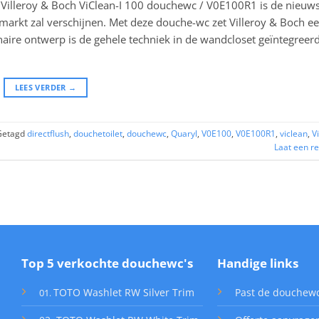
 Villeroy & Boch ViClean-I 100 douchewc / V0E100R1 is de nieuw
e markt zal verschijnen. Met deze douche-wc zet Villeroy & Boch 
aire ontwerp is de gehele techniek in de wandcloset geïntegreerd
LEES VERDER
→
Getagd
directflush
,
douchetoilet
,
douchewc
,
Quaryl
,
V0E100
,
V0E100R1
,
viclean
,
V
Laat een re
Top 5 verkochte douchewc's
Handige links
TOTO Washlet RW Silver Trim
Past de douchew
01
.