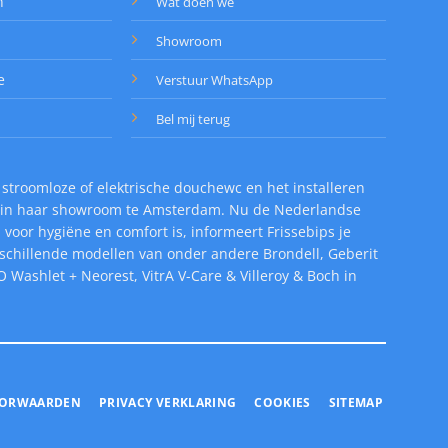
n
Wat doen we
Showroom
e
Verstuur WhatsApp
Bel mij terug
 stroomloze of elektrische douchewc en het installeren
od in haar showroom te Amsterdam. Nu de Nederlandse
oor hygiëne en comfort is, informeert Frissebips je
erschillende modellen van onder andere Brondell, Geberit
 Washlet + Neorest, VitrA V-Care & Villeroy & Boch in
OORWAARDEN
PRIVACY VERKLARING
COOKIES
SITEMAP