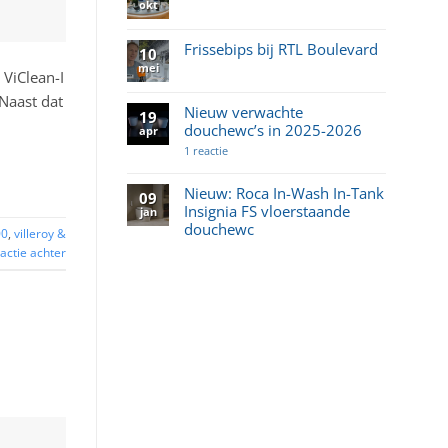
okt
Geen
reacties
op
Wat
Frissebips bij RTL Boulevard
10
is
een
mei
Geen
 ViClean-I
Japans
reacties
toilet?
op
Naast dat
Frissebips
Nieuw verwachte
19
bij
douchewc’s in 2025-2026
RTL
apr
Boulevard
op
1 reactie
Nieuw
verwachte
douchewc’s
Nieuw: Roca In-Wash In-Tank
09
in
Insignia FS vloerstaande
2025-
jan
2026
douchewc
00
,
villeroy &
Geen
actie achter
reacties
op
Nieuw:
Roca
In-
Wash
In-
Tank
Insignia
FS
vloerstaande
douchewc