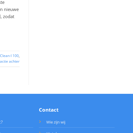
ste
een nieuwe
, zodat
iClean-I 100
,
actie achter
Contact
c?
Wie zijn wij