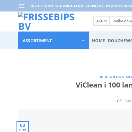
Ga
BEZOEK ONZE SHOWROOM (OP AFSPRAAK) IN AMSTERDAM 
naar
inhoud
Zoeken
naar:
ASSORTIMENT
HOME
DOUCHEWC
BIDETNIEUWS
,
ME
ViClean i 100 l
GEPLAA
02
mei