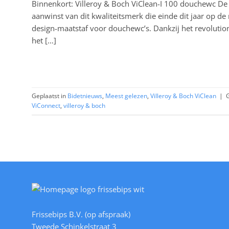
Binnenkort: Villeroy & Boch ViClean-I 100 douchewc De
aanwinst van dit kwaliteitsmerk die einde dit jaar op d
design-maatstaf voor douchewc’s. Dankzij het revolution
het […]
Geplaatst in
Bidetnieuws
,
Meest gelezen
,
Villeroy & Boch ViClean
|
ViConnect
,
villeroy & boch
Frissebips B.V. (op afspraak)
Tweede Schinkelstraat 3