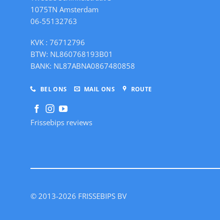
1075TN Amsterdam
06-55132763
KVK : 76712796
BTW: NL860768193B01
BANK: NL87ABNA0867480858
BEL ONS
MAIL ONS
ROUTE
Frissebips reviews
© 2013-2026 FRISSEBIPS BV