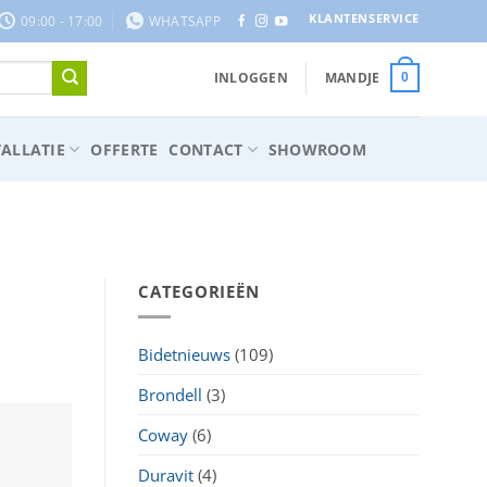
KLANTENSERVICE
09:00 - 17:00
WHATSAPP
INLOGGEN
MANDJE
0
ALLATIE
OFFERTE
CONTACT
SHOWROOM
CATEGORIEËN
Bidetnieuws
(109)
Brondell
(3)
Coway
(6)
Duravit
(4)