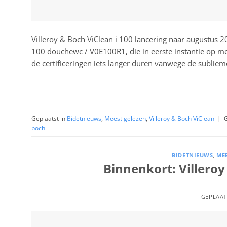
Villeroy & Boch ViClean i 100 lancering naar augustus 2
100 douchewc / V0E100R1, die in eerste instantie op me
de certificeringen iets langer duren vanwege de subliem
Geplaatst in
Bidetnieuws
,
Meest gelezen
,
Villeroy & Boch ViClean
|
boch
BIDETNIEUWS
,
ME
Binnenkort: Villero
GEPLAA