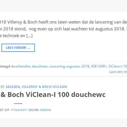
018 Villeroy & Boch heeft ons laten weten dat de lancering van de
i 2018 stond, nog even op zich laat wachten tot augustus 2018. 
e techniek en […]
LEES VERDER
→
Getagd
douchetoilet
,
douchewc
,
Lancering augustus 2018
,
V0E100R1
,
ViClean-I 1
Laat een re
EST GELEZEN
,
VILLEROY & BOCH VICLEAN
y & Boch ViClean-I 100 douchewc
TST OP
17/04/2017
DOOR
ADMIN