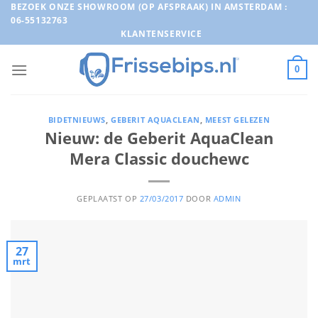
Ga
BEZOEK ONZE SHOWROOM (OP AFSPRAAK) IN AMSTERDAM :
06-55132763
naar
KLANTENSERVICE
inhoud
0
BIDETNIEUWS
,
GEBERIT AQUACLEAN
,
MEEST GELEZEN
Nieuw: de Geberit AquaClean
Mera Classic douchewc
GEPLAATST OP
27/03/2017
DOOR
ADMIN
27
mrt