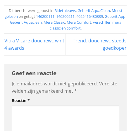
Dit bericht werd gepost in
Bidetnieuws
,
Geberit AquaClean
,
Meest
gelezen
en getagt
146200111
,
146200211
,
4025416430339
,
Geberit App
,
Geberit Aquaclean
,
Mera Classic
,
Mera Comfort
,
verschillen mera
classic en comfort
.
Vitra V-care douchewc wint
Trend: douchewc steeds
4 awards
goedkoper
Geef een reactie
Je e-mailadres wordt niet gepubliceerd.
Vereiste
velden zijn gemarkeerd met
*
Reactie
*