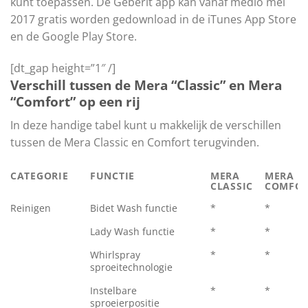
kunt toepassen. De Geberit app kan vanaf medio mei
2017 gratis worden gedownload in de iTunes App Store
en de Google Play Store.
[dt_gap height=”1″ /]
Verschill tussen de Mera “Classic” en Mera
“Comfort” op een rij
In deze handige tabel kunt u makkelijk de verschillen
tussen de Mera Classic en Comfort terugvinden.
CATEGORIE
FUNCTIE
MERA
MERA
CLASSIC
COMFO
Reinigen
Bidet Wash functie
*
*
Lady Wash functie
*
*
Whirlspray
*
*
sproeitechnologie
Instelbare
*
*
sproeierpositie