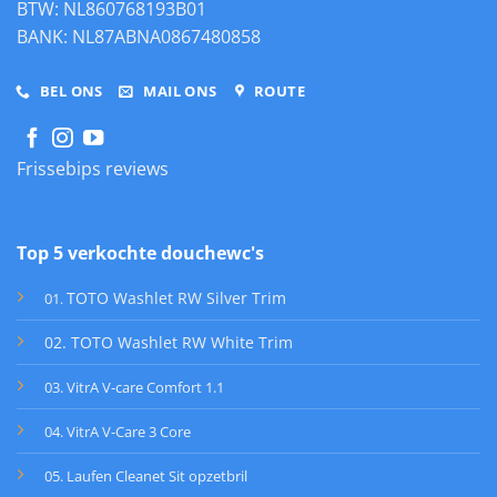
BTW: NL860768193B01
BANK: NL87ABNA0867480858
BEL ONS
MAIL ONS
ROUTE
Frissebips reviews
Top 5 verkochte douchewc's
TOTO Washlet RW Silver Trim
01
.
02. TOTO Washlet RW White Trim
03. VitrA V-care Comfort 1.1
04. VitrA V-Care 3 Core
05. Laufen Cleanet Sit opzetbril