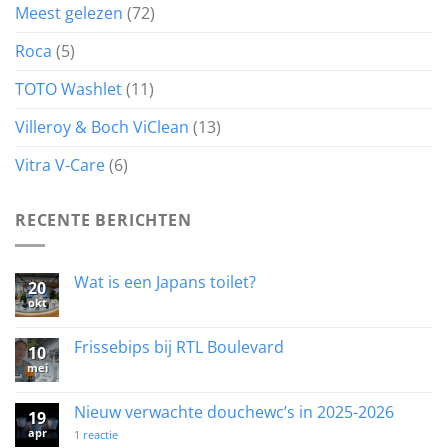
Meest gelezen
(72)
Roca
(5)
TOTO Washlet
(11)
Villeroy & Boch ViClean
(13)
Vitra V-Care
(6)
RECENTE BERICHTEN
Wat is een Japans toilet?
20
okt
Geen
reacties
op
Wat
Frissebips bij RTL Boulevard
10
is
mei
een
Geen
Japans
reacties
toilet?
op
Frissebips
Nieuw verwachte douchewc’s in 2025-2026
19
bij
apr
RTL
op
1 reactie
Boulevard
Nieuw