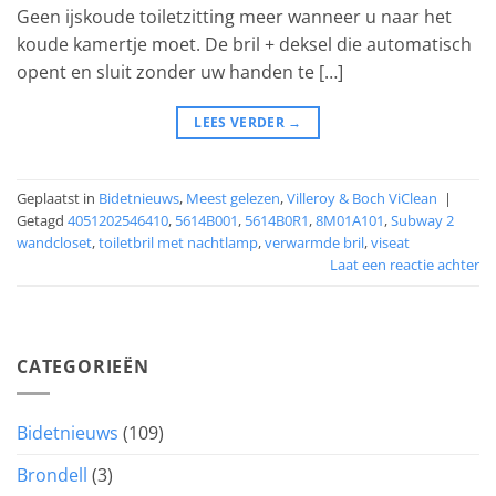
Geen ijskoude toiletzitting meer wanneer u naar het
koude kamertje moet. De bril + deksel die automatisch
opent en sluit zonder uw handen te […]
LEES VERDER
→
Geplaatst in
Bidetnieuws
,
Meest gelezen
,
Villeroy & Boch ViClean
|
Getagd
4051202546410
,
5614B001
,
5614B0R1
,
8M01A101
,
Subway 2
wandcloset
,
toiletbril met nachtlamp
,
verwarmde bril
,
viseat
Laat een reactie achter
CATEGORIEËN
Bidetnieuws
(109)
Brondell
(3)