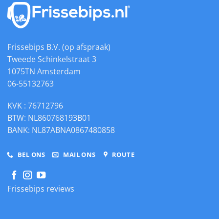
douchewc
Frissebips B.V. (op afspraak)
Tweede Schinkelstraat 3
1075TN Amsterdam
06-55132763
KVK : 76712796
BTW: NL860768193B01
BANK: NL87ABNA0867480858
BEL ONS
MAIL ONS
ROUTE
Frissebips reviews