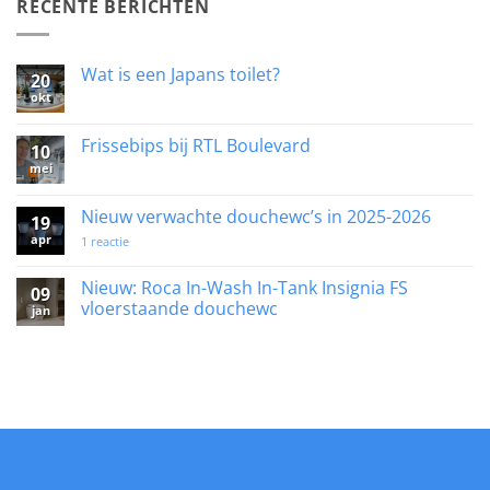
RECENTE BERICHTEN
Wat is een Japans toilet?
20
okt
Geen
reacties
op
Wat
Frissebips bij RTL Boulevard
10
is
mei
een
Geen
Japans
reacties
toilet?
op
Frissebips
Nieuw verwachte douchewc’s in 2025-2026
19
bij
apr
RTL
op
1 reactie
Boulevard
Nieuw
verwachte
douchewc’s
Nieuw: Roca In-Wash In-Tank Insignia FS
09
in
vloerstaande douchewc
jan
2025-
2026
Geen
reacties
op
Nieuw:
Roca
In-
Wash
In-
Tank
Insignia
FS
vloerstaande