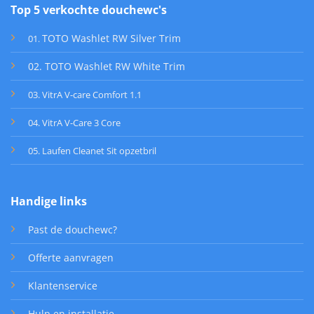
Top 5 verkochte douchewc's
TOTO Washlet RW Silver Trim
01
.
02. TOTO Washlet RW White Trim
03. VitrA V-care Comfort 1.1
04. VitrA V-Care 3 Core
05. Laufen Cleanet Sit opzetbril
Handige links
Past de douchewc?
Offerte aanvragen
Klantenservice
Hulp en installatie