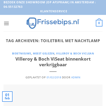
Ga
BEZOEK ONZE SHOWROOM (OP AFSPRAAK) IN AMSTERDAM :
06-55132763
naar
KLANTENSERVICE
inhoud
0
TAG ARCHIEVEN:
TOILETBRIL MET NACHTLAMP
BIDETNIEUWS
,
MEEST GELEZEN
,
VILLEROY & BOCH VICLEAN
Villeroy & Boch ViSeat binnenkort
verkrijgbaar
GEPLAATST OP
01/02/2018
DOOR
ADMIN
01
feb