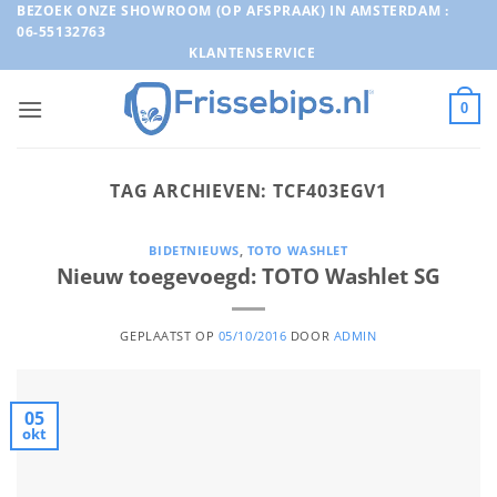
Ga
BEZOEK ONZE SHOWROOM (OP AFSPRAAK) IN AMSTERDAM :
06-55132763
naar
KLANTENSERVICE
inhoud
0
TAG ARCHIEVEN:
TCF403EGV1
BIDETNIEUWS
,
TOTO WASHLET
Nieuw toegevoegd: TOTO Washlet SG
GEPLAATST OP
05/10/2016
DOOR
ADMIN
05
okt