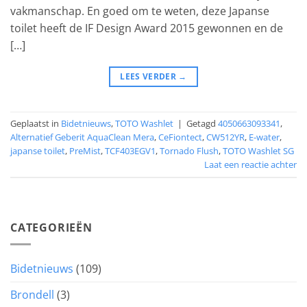
vakmanschap. En goed om te weten, deze Japanse
toilet heeft de IF Design Award 2015 gewonnen en de
[…]
LEES VERDER
→
Geplaatst in
Bidetnieuws
,
TOTO Washlet
|
Getagd
4050663093341
,
Alternatief Geberit AquaClean Mera
,
CeFiontect
,
CW512YR
,
E-water
,
japanse toilet
,
PreMist
,
TCF403EGV1
,
Tornado Flush
,
TOTO Washlet SG
Laat een reactie achter
CATEGORIEËN
Bidetnieuws
(109)
Brondell
(3)