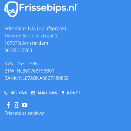
douchewc
Frissebips B.V. (op afspraak)
Tweede Schinkelstraat 3
1075TN Amsterdam
06-55132763
KVK : 76712796
BTW: NL860768193B01
BANK: NL87ABNA0867480858
BEL ONS
MAIL ONS
ROUTE
Frissebips reviews