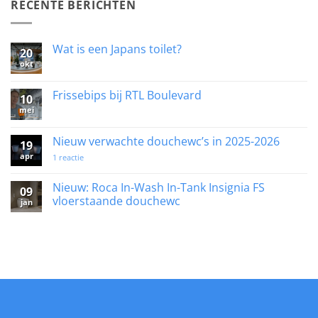
RECENTE BERICHTEN
Wat is een Japans toilet?
20
okt
Geen
reacties
op
Wat
Frissebips bij RTL Boulevard
10
is
mei
een
Geen
Japans
reacties
toilet?
op
Frissebips
Nieuw verwachte douchewc’s in 2025-2026
19
bij
apr
RTL
op
1 reactie
Boulevard
Nieuw
verwachte
douchewc’s
Nieuw: Roca In-Wash In-Tank Insignia FS
09
in
vloerstaande douchewc
jan
2025-
2026
Geen
reacties
op
Nieuw:
Roca
In-
Wash
In-
Tank
Insignia
FS
vloerstaande