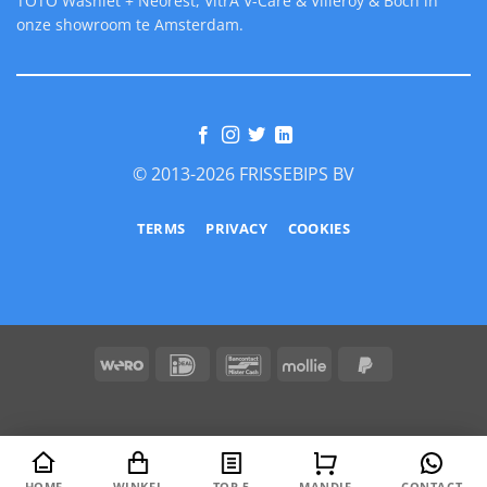
TOTO Washlet + Neorest, VitrA V-Care & Villeroy & Boch in
onze showroom te Amsterdam.
© 2013-2026 FRISSEBIPS BV
TERMS
PRIVACY
COOKIES
Wero
IDeal
Bancontact
Mollie
PayPal
2
HOME
WINKEL
TOP 5
MANDJE
CONTACT