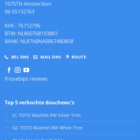
1075TN Amsterdam
06-55132763
KVK : 76712796
BTW: NL860768193B01
BANK: NL87ABNA0867480858
BEL ONS
MAIL ONS
ROUTE
Frissebips reviews
Top 5 verkochte douchewc's
TOTO Washlet RW Silver Trim
01
.
02. TOTO Washlet RW White Trim