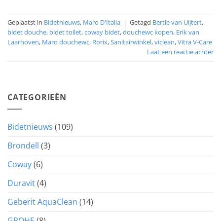
Geplaatst in
Bidetnieuws
,
Maro D'Italia
|
Getagd
Bertie van Uijtert
,
bidet douche
,
bidet toilet
,
coway bidet
,
douchewc kopen
,
Erik van
Laarhoven
,
Maro douchewc
,
Rorix
,
Sanitairwinkel
,
viclean
,
Vitra V-Care
Laat een reactie achter
CATEGORIEËN
Bidetnieuws
(109)
Brondell
(3)
Coway
(6)
Duravit
(4)
Geberit AquaClean
(14)
GROHE
(8)