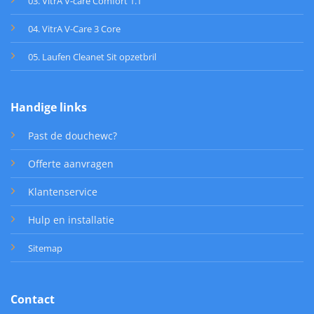
03. VitrA V-care Comfort 1.1
04. VitrA V-Care 3 Core
05. Laufen Cleanet Sit opzetbril
Handige links
Past de douchewc?
Offerte aanvragen
Klantenservice
Hulp en installatie
Sitemap
Contact