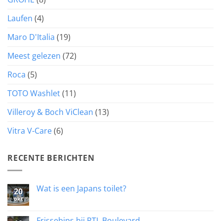
Laufen
(4)
Maro D'Italia
(19)
Meest gelezen
(72)
Roca
(5)
TOTO Washlet
(11)
Villeroy & Boch ViClean
(13)
Vitra V-Care
(6)
RECENTE BERICHTEN
Wat is een Japans toilet?
20
okt
Geen
reacties
op
Wat
Frissebips bij RTL Boulevard