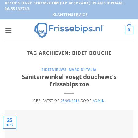
Ga
BEZOEK ONZE SHOWROOM (OP AFSPRAAK) IN AMSTERDAM :
06-55132763
naar
KLANTENSERVICE
inhoud
0
TAG ARCHIEVEN:
BIDET DOUCHE
BIDETNIEUWS
,
MARO D'ITALIA
Sanitairwinkel voegt douchewc’s
Frissebips toe
GEPLAATST OP
25/03/2016
DOOR
ADMIN
25
mrt