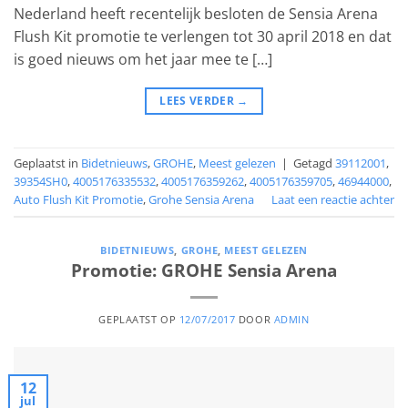
Nederland heeft recentelijk besloten de Sensia Arena
Flush Kit promotie te verlengen tot 30 april 2018 en dat
is goed nieuws om het jaar mee te […]
LEES VERDER
→
Geplaatst in
Bidetnieuws
,
GROHE
,
Meest gelezen
|
Getagd
39112001
,
39354SH0
,
4005176335532
,
4005176359262
,
4005176359705
,
46944000
,
Auto Flush Kit Promotie
,
Grohe Sensia Arena
Laat een reactie achter
BIDETNIEUWS
,
GROHE
,
MEEST GELEZEN
Promotie: GROHE Sensia Arena
GEPLAATST OP
12/07/2017
DOOR
ADMIN
12
jul