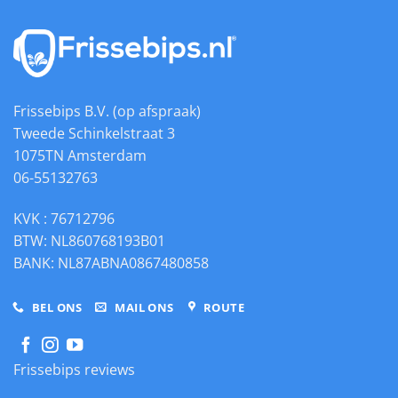
Insignia
FS
vloerstaande
douchewc
Frissebips B.V. (op afspraak)
Tweede Schinkelstraat 3
1075TN Amsterdam
06-55132763
KVK : 76712796
BTW: NL860768193B01
BANK: NL87ABNA0867480858
BEL ONS
MAIL ONS
ROUTE
Frissebips reviews