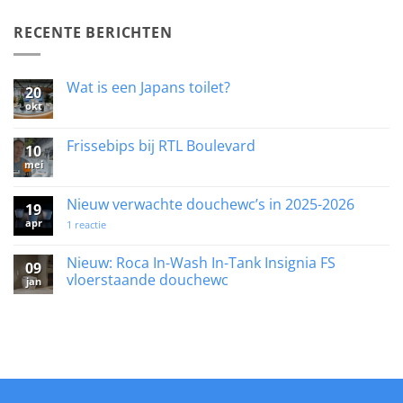
RECENTE BERICHTEN
Wat is een Japans toilet?
20
okt
Geen
reacties
op
Wat
Frissebips bij RTL Boulevard
10
is
mei
een
Geen
Japans
reacties
toilet?
op
Frissebips
Nieuw verwachte douchewc’s in 2025-2026
19
bij
apr
RTL
op
1 reactie
Boulevard
Nieuw
verwachte
douchewc’s
Nieuw: Roca In-Wash In-Tank Insignia FS
09
in
vloerstaande douchewc
jan
2025-
2026
Geen
reacties
op
Nieuw:
Roca
In-
Wash
In-
Tank