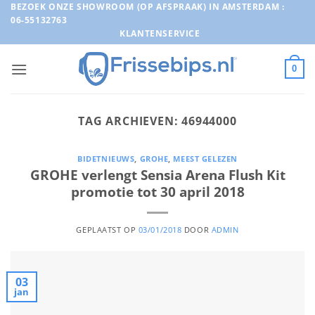
Ga
BEZOEK ONZE SHOWROOM (OP AFSPRAAK) IN AMSTERDAM :
06-55132763
naar
KLANTENSERVICE
inhoud
0
TAG ARCHIEVEN:
46944000
BIDETNIEUWS
,
GROHE
,
MEEST GELEZEN
GROHE verlengt Sensia Arena Flush Kit
promotie tot 30 april 2018
GEPLAATST OP
03/01/2018
DOOR
ADMIN
03
jan