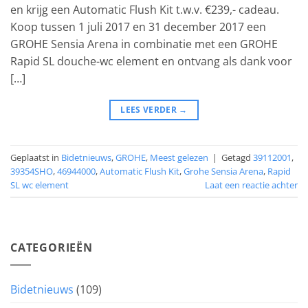
en krijg een Automatic Flush Kit t.w.v. €239,- cadeau.
Koop tussen 1 juli 2017 en 31 december 2017 een
GROHE Sensia Arena in combinatie met een GROHE
Rapid SL douche-wc element en ontvang als dank voor
[…]
LEES VERDER
→
Geplaatst in
Bidetnieuws
,
GROHE
,
Meest gelezen
|
Getagd
39112001
,
39354SHO
,
46944000
,
Automatic Flush Kit
,
Grohe Sensia Arena
,
Rapid
SL wc element
Laat een reactie achter
CATEGORIEËN
Bidetnieuws
(109)