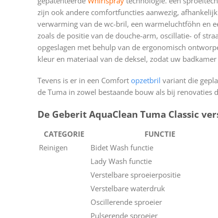
gepatenteerde
Whirlspray
technologie. een sproeitech
zijn ook andere comfortfuncties aanwezig, afhankelijk
verwarming van de wc-bril, een warmeluchtföhn en een
zoals de positie van de douche-arm, oscillatie- of st
opgeslagen met behulp van de ergonomisch ontworpen
kleur en materiaal van de deksel, zodat uw badkamer of 
Tevens is er in een Comfort
opzetbril
variant die gepl
de Tuma in zowel bestaande bouw als bij renovaties 
De Geberit AquaClean Tuma Classic ver
CATEGORIE
FUNCTIE
Reinigen
Bidet Wash functie
Lady Wash functie
Verstelbare sproeierpositie
Verstelbare waterdruk
Oscillerende sproeier
Pulserende sproeier