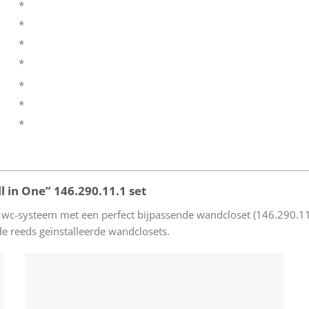
*
*
*
*
*
*
*
l in One” 146.290.11.1 set
 wc-systeem met een perfect bijpassende wandcloset (146.290.11.
 reeds geïnstalleerde wandclosets.