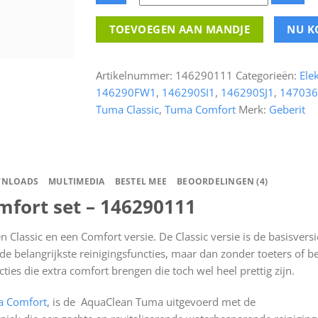
Geberit
TOEVOEGEN AAN MANDJE
NU K
AquaClean
Tuma
Comfort
Artikelnummer:
146290111
Categorieën:
Ele
set
146290FW1
,
146290SI1
,
146290SJ1
,
147036
aantal
Tuma Classic
,
Tuma Comfort
Merk:
Geberit
NLOADS
MULTIMEDIA
BESTEL MEE
BEOORDELINGEN (4)
fort set – 146290111
 Classic en een Comfort versie. De Classic versie is de basisvers
 belangrijkste reinigingsfuncties, maar dan zonder toeters of be
ies die extra comfort brengen die toch wel heel prettig zijn.
a Comfort
, is de AquaClean Tuma uitgevoerd met de