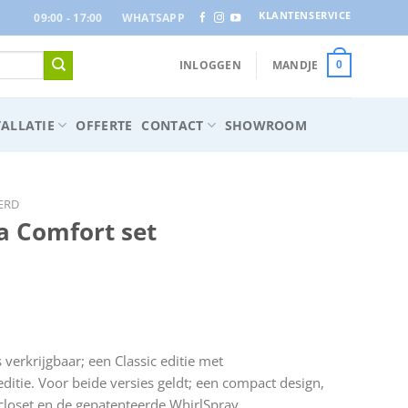
KLANTENSERVICE
09:00 - 17:00
WHATSAPP
INLOGGEN
MANDJE
0
ALLATIE
OFFERTE
CONTACT
SHOWROOM
ERD
a Comfort set
asse:
,00
verkrijgbaar; een Classic editie met
editie. Voor beide versies geldt; een compact design,
,00
loset en de gepatenteerde WhirlSpray