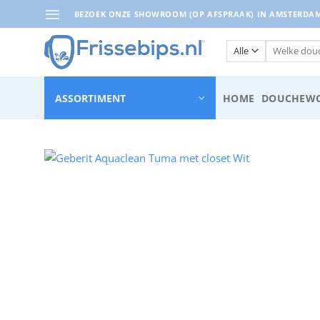
Ga
BEZOEK ONZE SHOWROOM (OP AFSPRAAK) IN AMSTERDAM 
naar
inhoud
Zoeken
naar:
ASSORTIMENT
HOME
DOUCHEWC