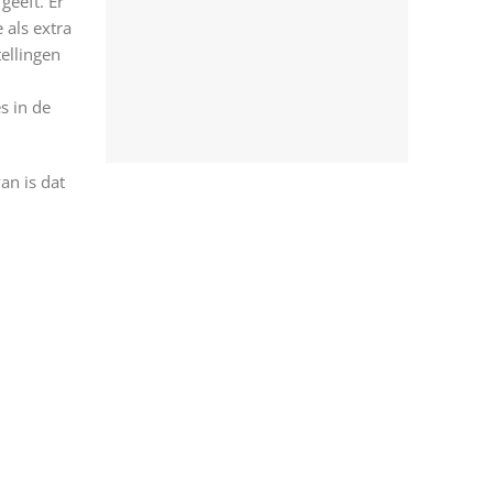
geeft. Er
 als extra
ellingen
s in de
an is dat