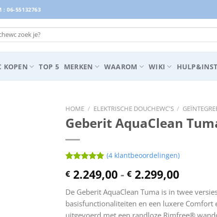
: 06-55132763
 KOPEN
TOP 5
MERKEN
WAAROM
WIKI
HULP&INST
HOME
/
ELEKTRISCHE DOUCHEWC'S
/
GEÏNTEGRE
Geberit AquaClean Tum
(
4
klantbeoordelingen)
Waardering
4
Prijskl
2.249,00
-
2.299,00
€
€
5
op 5
€ 2.249
gebaseerd
op
De Geberit AquaClean Tuma is in twee versies 
tot
klantbeoordelingen
basisfunctionaliteiten en een luxere Comfort 
€ 2.299
uitgevoerd met een randloze Rimfree® wandc