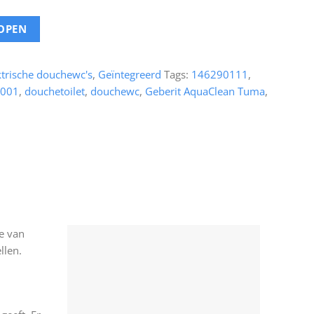
OPEN
ktrische douchewc's
,
Geïntegreerd
Tags:
146290111
,
001
,
douchetoilet
,
douchewc
,
Geberit AquaClean Tuma
,
ie van
llen.