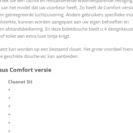
niek die een zachte en revitaliserende waterbesparende reiniging 
 van het model dat uw voorkeur heeft. Zo heeft de Comfort versie
 geïntegreerde luchtzuivering. Andere gebruikers specifieke inst
raalsterkte, kunnen worden aangepast aan uw eigen behoeften en
 afstandsbediening. En deze bidetdouche biedt u 4 designkeuze
toilet een extra luxe tintje krijgt.
aatst kan worden op een bestaand closet. Het grote voordeel hierv
de geschikte douche-wc kan aanbieden.
sus Comfort versie
Cleanet Sit
*
*
*
*
*
*