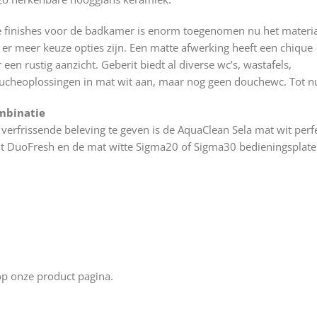
e finishes voor de badkamer is enorm toegenomen nu het materi
er meer keuze opties zijn. Een matte afwerking heeft een chique
r een rustig aanzicht. Geberit biedt al diverse wc’s, wastafels,
ucheoplossingen in mat wit aan, maar nog geen douchewc. Tot n
mbinatie
rfrissende beleving te geven is de AquaClean Sela mat wit perfe
 DuoFresh en de mat witte Sigma20 of Sigma30 bedieningsplate
p onze product pagina.