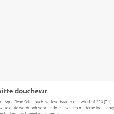
witte douchewc
it AquaClean Sela douchewc leverbaar in mat wit (146.220.JT.1).
 witte optie wordt ook voor de douchewc een moderne look aang
t zo herkenbare hoogglans keramiek.