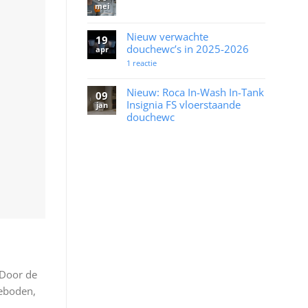
een
mei
Geen
Japans
reacties
toilet?
op
Frissebips
Nieuw verwachte
19
bij
douchewc’s in 2025-2026
RTL
apr
Boulevard
op
1 reactie
Nieuw
verwachte
douchewc’s
Nieuw: Roca In-Wash In-Tank
09
in
Insignia FS vloerstaande
2025-
jan
2026
douchewc
Geen
reacties
op
Nieuw:
Roca
In-
Wash
In-
Tank
Insignia
FS
vloerstaande
douchewc
 Door de
eboden,