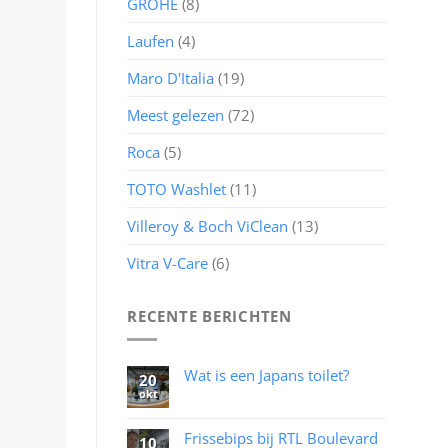
GROHE
(8)
Laufen
(4)
Maro D'Italia
(19)
Meest gelezen
(72)
Roca
(5)
TOTO Washlet
(11)
Villeroy & Boch ViClean
(13)
Vitra V-Care
(6)
RECENTE BERICHTEN
Wat is een Japans toilet?
20
okt
Geen
reacties
op
Wat
Frissebips bij RTL Boulevard
10
is