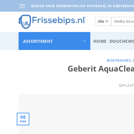
Ga
BEZOEK ONZE SHOWROOM (OP AFSPRAAK) IN AMSTERDAM 
naar
inhoud
Zoeken
naar:
ASSORTIMENT
HOME
DOUCHEWC
BIDETNIEUWS
,
Geberit AquaCle
GEPLAA
08
nov