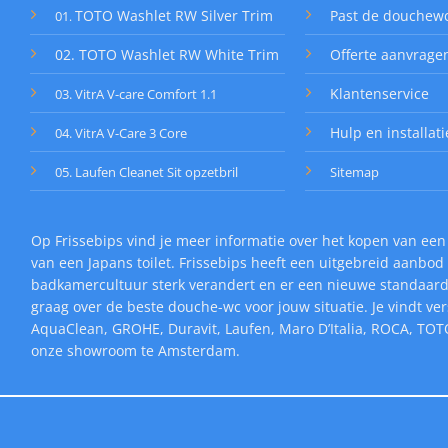
TOTO Washlet RW Silver Trim
Past de douchew
01
.
02. TOTO Washlet RW White Trim
Offerte aanvrage
Klantenservice
03. VitrA V-care Comfort 1.1
Hulp en installati
04. VitrA V-Care 3 Core
05. Laufen Cleanet Sit opzetbril
Sitemap
Op Frissebips vind je meer informatie over het kopen van een
van een Japans toilet. Frissebips heeft een uitgebreid aanb
badkamercultuur sterk verandert en er een nieuwe standaard v
graag over de beste douche-wc voor jouw situatie. Je vindt v
AquaClean, GROHE, Duravit, Laufen, Maro D’Italia, ROCA, TOTO
onze showroom te Amsterdam.