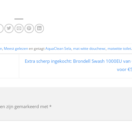
an
,
Meest gelezen
en getagt
AquaClean Sela
,
mat witte douchewc
,
matwitte toilet
.
Extra scherp ingekocht: Brondell Swash 1000EU van
voor €
den zijn gemarkeerd met
*