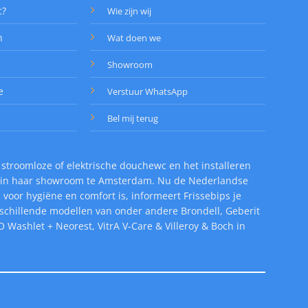
c?
Wie zijn wij
n
Wat doen we
Showroom
e
Verstuur WhatsApp
Bel mij terug
 stroomloze of elektrische douchewc en het installeren
od in haar showroom te Amsterdam. Nu de Nederlandse
oor hygiëne en comfort is, informeert Frissebips je
erschillende modellen van onder andere Brondell, Geberit
 Washlet + Neorest, VitrA V-Care & Villeroy & Boch in