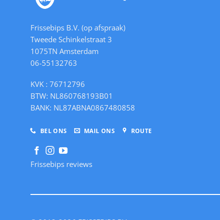
Frissebips B.V. (op afspraak)
Tweede Schinkelstraat 3
1075TN Amsterdam
06-55132763
KVK : 76712796
BTW: NL860768193B01
BANK: NL87ABNA0867480858
BEL ONS
MAIL ONS
ROUTE
Frissebips reviews