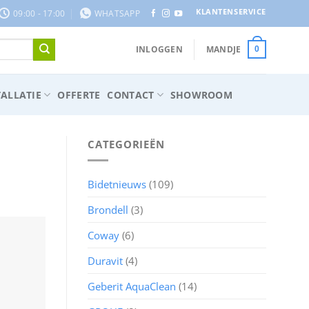
KLANTENSERVICE
09:00 - 17:00
WHATSAPP
INLOGGEN
MANDJE
0
ALLATIE
OFFERTE
CONTACT
SHOWROOM
CATEGORIEËN
Bidetnieuws
(109)
Brondell
(3)
Coway
(6)
Duravit
(4)
Geberit AquaClean
(14)