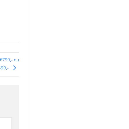
 €799,- nu
599,-