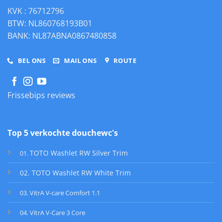
KVK : 76712796
BTW: NL860768193B01
BANK: NL87ABNA0867480858
BEL ONS
MAIL ONS
ROUTE
Frissebips reviews
Top 5 verkochte douchewc's
TOTO Washlet RW Silver Trim
01
.
02. TOTO Washlet RW White Trim
03. VitrA V-care Comfort 1.1
04. VitrA V-Care 3 Core