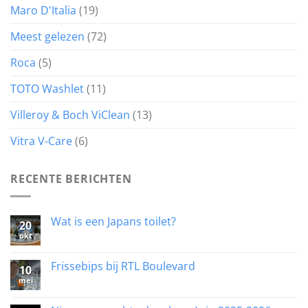
Maro D'Italia
(19)
Meest gelezen
(72)
Roca
(5)
TOTO Washlet
(11)
Villeroy & Boch ViClean
(13)
Vitra V-Care
(6)
RECENTE BERICHTEN
Wat is een Japans toilet?
20
okt
Geen
reacties
op
Wat
Frissebips bij RTL Boulevard
10
is
mei
een
Geen
Japans
reacties
toilet?
op
Frissebips