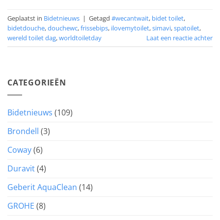
Geplaatst in
Bidetnieuws
|
Getagd
#wecantwait
,
bidet toilet
,
bidetdouche
,
douchewc
,
frissebips
,
ilovemytoilet
,
simavi
,
spatoilet
,
wereld toilet dag
,
worldtoiletday
Laat een reactie achter
CATEGORIEËN
Bidetnieuws
(109)
Brondell
(3)
Coway
(6)
Duravit
(4)
Geberit AquaClean
(14)
GROHE
(8)