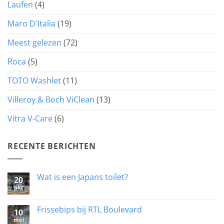
Laufen
(4)
Maro D'Italia
(19)
Meest gelezen
(72)
Roca
(5)
TOTO Washlet
(11)
Villeroy & Boch ViClean
(13)
Vitra V-Care
(6)
RECENTE BERICHTEN
Wat is een Japans toilet?
20
okt
Geen
reacties
op
Wat
Frissebips bij RTL Boulevard
10
is
mei
een
Geen