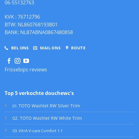
06-55132763
KVK : 76712796
BTW: NL860768193B01
BANK: NL87ABNA0867480858
BEL ONS
MAIL ONS
ROUTE
Frissebips reviews
Top 5 verkochte douchewc's
TOTO Washlet RW Silver Trim
01
.
02. TOTO Washlet RW White Trim
03. VitrA V-care Comfort 1.1