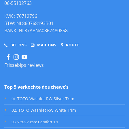
06-55132763
KVK : 76712796
BTW: NL860768193B01
BANK: NL87ABNA0867480858
BEL ONS
MAIL ONS
ROUTE
Frissebips reviews
Top 5 verkochte douchewc's
TOTO Washlet RW Silver Trim
01
.
02. TOTO Washlet RW White Trim
03. VitrA V-care Comfort 1.1