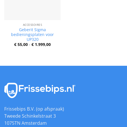
ACCESSOIRES
Geberit Sigma
bedieningsplaten voor
UP320
Prijsklasse:
€
55,00
-
€
1.999,00
€ 55,00
tot
€ 1.999,00
Frissebips B.V. (op afspraak)
Tweede Schinkelstraat 3
1075TN Amsterdam