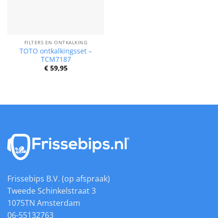
FILTERS EN ONTKALKING
TOTO ontkalkingsset –
TCM7187
€
59,95
Frissebips B.V. (op afspraak)
Tweede Schinkelstraat 3
1075TN Amsterdam
06-55132763