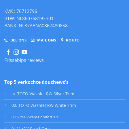
KVK : 76712796
BTW: NL860768193B01
BANK: NL87ABNA0867480858
BEL ONS
MAIL ONS
ROUTE
Frissebips reviews
Top 5 verkochte douchewc's
TOTO Washlet RW Silver Trim
01
.
02. TOTO Washlet RW White Trim
03. VitrA V-care Comfort 1.1
04. VitrA V-Care 3 Core