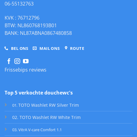
06-55132763
KVK : 76712796
BTW: NL860768193B01
BANK: NL87ABNA0867480858
BEL ONS
MAIL ONS
ROUTE
Frissebips reviews
Top 5 verkochte douchewc's
TOTO Washlet RW Silver Trim
01
.
02. TOTO Washlet RW White Trim
03. VitrA V-care Comfort 1.1