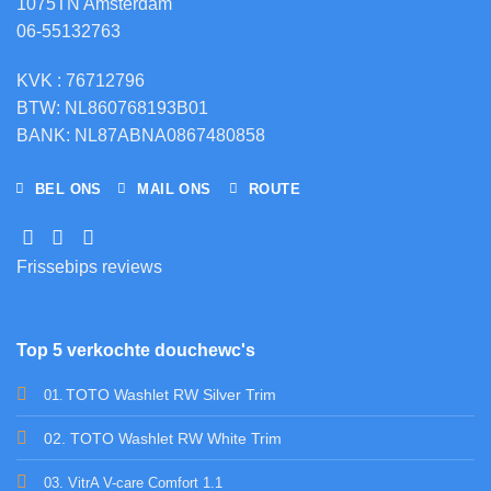
1075TN Amsterdam
06-55132763
KVK : 76712796
BTW: NL860768193B01
BANK: NL87ABNA0867480858
BEL ONS
MAIL ONS
ROUTE
Frissebips reviews
Top 5 verkochte douchewc's
TOTO Washlet RW Silver Trim
01
.
02. TOTO Washlet RW White Trim
03. VitrA V-care Comfort 1.1