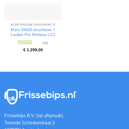
ELEKTRISCHE DOUCHEWC'S
Maro DI600 douchewc +
Laufen Pro Rimless LCC
(14)
Waardering
€
1.299,00
4.86
uit 5
Frissebips B.V. (op afspraak)
Tweede Schinkelstraat 3