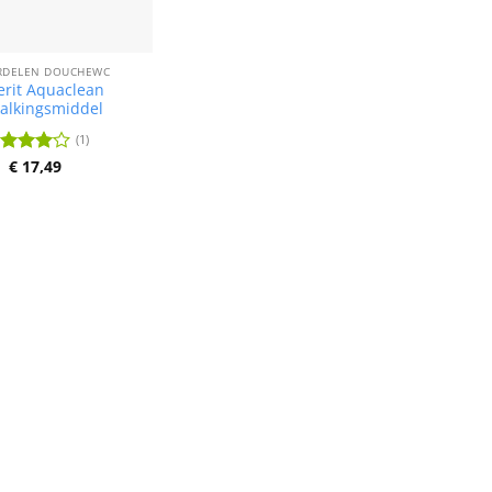
RDELEN DOUCHEWC
rit Aquaclean
alkingsmiddel
(1)
€
17,49
ardering
it 5