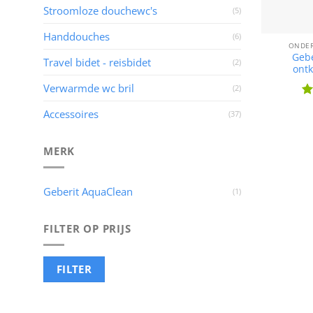
Stroomloze douchewc's
(5)
Handdouches
(6)
ONDE
Gebe
Travel bidet - reisbidet
(2)
ontk
Verwarmde wc bril
(2)
Wa
Accessoires
(37)
4
u
MERK
Geberit AquaClean
(1)
FILTER OP PRIJS
Min.
Max.
FILTER
prijs
prijs