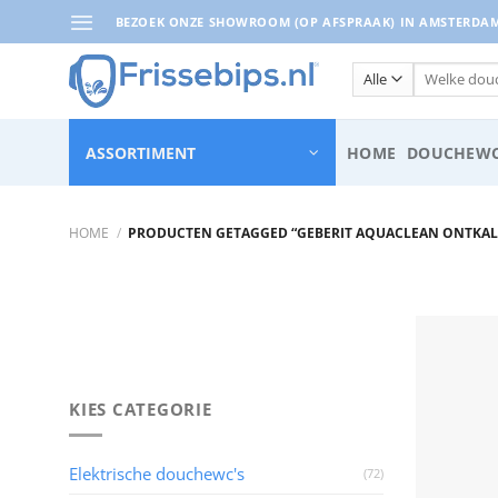
Ga
BEZOEK ONZE SHOWROOM (OP AFSPRAAK) IN AMSTERDAM 
naar
inhoud
Zoeken
naar:
ASSORTIMENT
HOME
DOUCHEWC
HOME
/
PRODUCTEN GETAGGED “GEBERIT AQUACLEAN ONTKAL
KIES CATEGORIE
Elektrische douchewc's
(72)