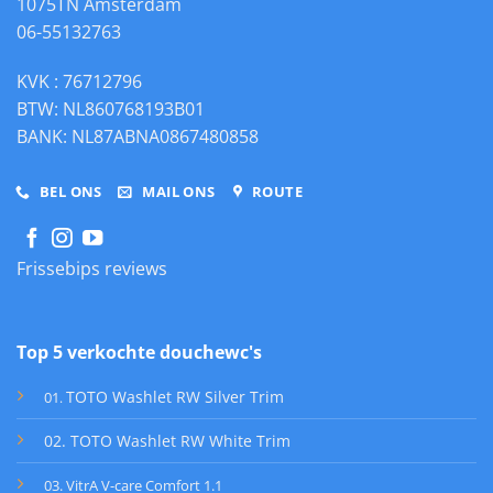
1075TN Amsterdam
06-55132763
KVK : 76712796
BTW: NL860768193B01
BANK: NL87ABNA0867480858
BEL ONS
MAIL ONS
ROUTE
Frissebips reviews
Top 5 verkochte douchewc's
TOTO Washlet RW Silver Trim
01
.
02. TOTO Washlet RW White Trim
03. VitrA V-care Comfort 1.1