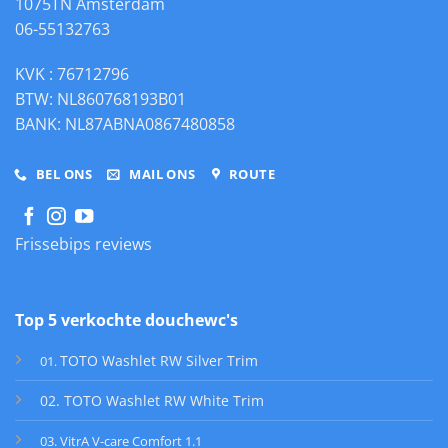
1075TN Amsterdam
06-55132763
KVK : 76712796
BTW: NL860768193B01
BANK: NL87ABNA0867480858
BEL ONS
MAIL ONS
ROUTE
Frissebips reviews
Top 5 verkochte douchewc's
TOTO Washlet RW Silver Trim
01
.
02. TOTO Washlet RW White Trim
03. VitrA V-care Comfort 1.1