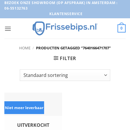
Ga
BEZOEK ONZE SHOWROOM (OP AFSPRAAK) IN AMSTERDAM :
06-55132763
naar
KLANTENSERVICE
inhoud
0
HOME
/
PRODUCTEN GETAGGED “7640166471707”
FILTER
Niet meer leverbaar
UITVERKOCHT