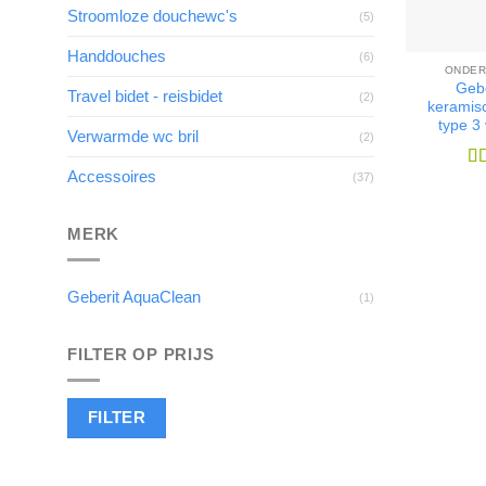
Stroomloze douchewc's
(5)
Handdouches
(6)
ONDER
Geb
Travel bidet - reisbidet
(2)
keramisc
type 3
Verwarmde wc bril
(2)
Accessoires
(37)
Wa
4
u
MERK
Geberit AquaClean
(1)
FILTER OP PRIJS
Min.
Max.
FILTER
prijs
prijs