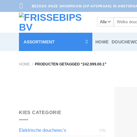
Ga
BEZOEK ONZE SHOWROOM (OP AFSPRAAK) IN AMSTERDAM
naar
inhoud
Zoeken
naar:
ASSORTIMENT
HOME
DOUCHEWC
HOME
/
PRODUCTEN GETAGGED “242.999.00.1”
KIES CATEGORIE
Elektrische douchewc's
(72)