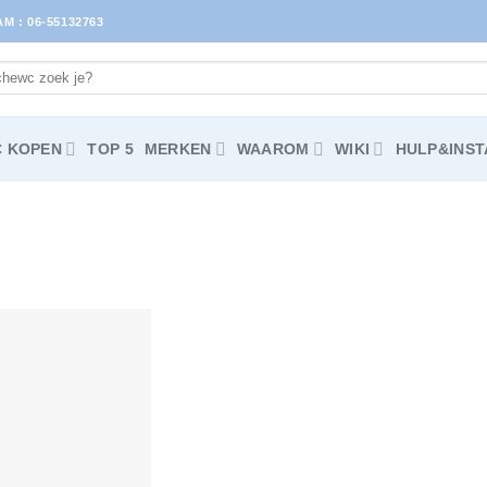
 : 06-55132763
 KOPEN
TOP 5
MERKEN
WAAROM
WIKI
HULP&INST