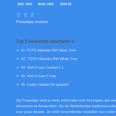
BEL ONS
MAIL ONS
ROUTE
Frissebips reviews
Top 5 verkochte douchewc's
01
TOTO Washlet RW Silver Trim
.
02. TOTO Washlet RW White Trim
03. VitrA V-care Comfort 1.1
04. VitrA V-Care 3 Core
05. Laufen Cleanet Sit opzetbril
Op Frissebips vind je meer informatie over het kopen van een
showroom te Amsterdam. Nu de Nederlandse badkamercultuur 
voor jouw situatie. Je vindt verschillende modellen van ond