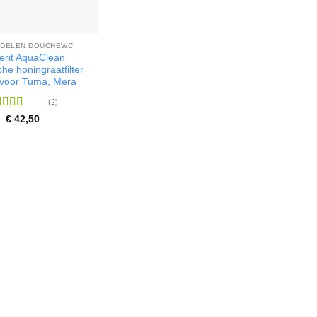
DELEN DOUCHEWC
erit AquaClean
he honingraatfilter
 voor Tuma, Mera
(2)
ardering
€
42,50
it 5