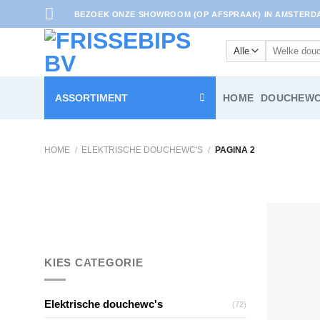
Ga
BEZOEK ONZE SHOWROOM (OP AFSPRAAK) IN AMSTERDAM
naar
inhoud
Zoeken
naar:
ASSORTIMENT
HOME
DOUCHEWC
HOME
/
ELEKTRISCHE DOUCHEWC'S
/
PAGINA 2
KIES CATEGORIE
Elektrische douchewc's
(72)