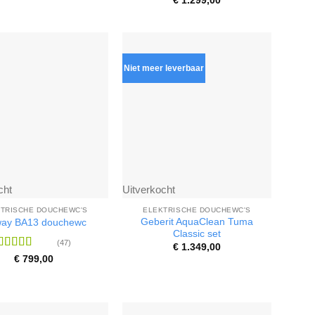
€
1.299,00
4.86
uit 5
Niet meer leverbaar
cht
Uitverkocht
TRISCHE DOUCHEWC'S
ELEKTRISCHE DOUCHEWC'S
Geberit AquaClean Tuma
ay BA13 douchewc
Classic set
(47)
€
1.349,00
Waardering
€
799,00
4.74
uit 5