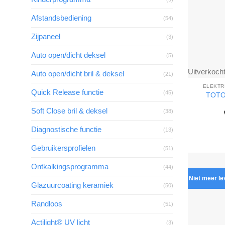
Afstandsbediening
(54)
Zijpaneel
(3)
Auto open/dicht deksel
(5)
Uitverkoch
Auto open/dicht bril & deksel
(21)
ELEKTR
Quick Release functie
(45)
TOTO 
Soft Close bril & deksel
(38)
Diagnostische functie
(13)
Gebruikersprofielen
(51)
Ontkalkingsprogramma
(44)
Niet meer l
Glazuurcoating keramiek
(50)
Randloos
(51)
Actilight® UV licht
(3)