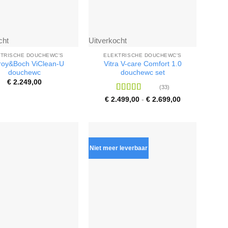
cht
Uitverkocht
TRISCHE DOUCHEWC'S
ELEKTRISCHE DOUCHEWC'S
eroy&Boch ViClean-U
Vitra V-care Comfort 1.0
douchewc
douchewc set
€
2.249,00
(33)
Waardering
Prijsklasse:
€
2.499,00
-
€
2.699,00
€ 2.499,00
4.77
uit 5
tot
€ 2.699,00
Niet meer leverbaar