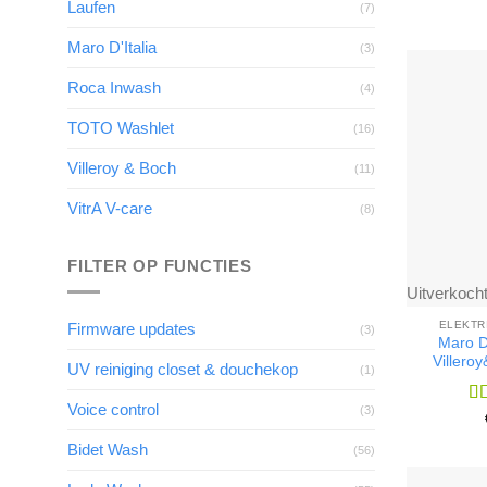
Laufen
(7)
Maro D'Italia
(3)
Roca Inwash
(4)
TOTO Washlet
(16)
Villeroy & Boch
(11)
VitrA V-care
(8)
FILTER OP FUNCTIES
Uitverkoch
ELEKTR
Firmware updates
(3)
Maro D
Villero
UV reiniging closet & douchekop
(1)
Voice control
(3)
Wa
5
u
Bidet Wash
(56)