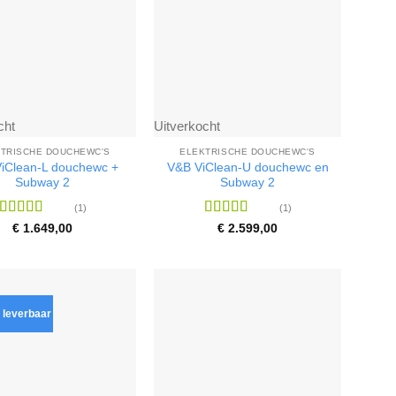
cht
Uitverkocht
TRISCHE DOUCHEWC'S
ELEKTRISCHE DOUCHEWC'S
iClean-L douchewc +
V&B ViClean-U douchewc en
Subway 2
Subway 2
(1)
(1)
Waardering
Waardering
€
1.649,00
€
2.599,00
5
uit 5
5
uit 5
 leverbaar