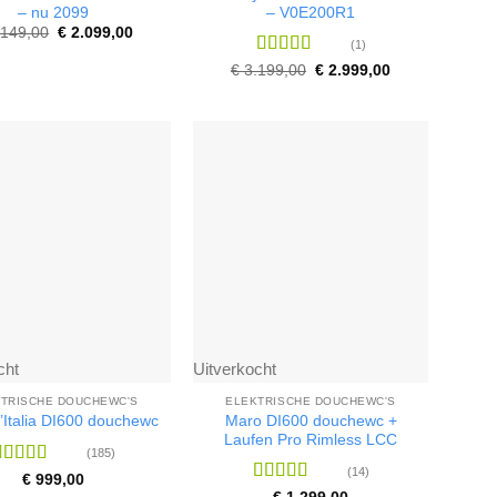
– nu 2099
– V0E200R1
Oorspronkelijke
Huidige
149,00
€
2.099,00
(1)
prijs
prijs
was:
is:
Waardering
Oorspronkelijke
Huidige
€
3.199,00
€
2.999,00
€ 2.149,00.
€ 2.099,00.
prijs
prijs
5
uit 5
was:
is:
€ 3.199,00.
€ 2.999,00.
cht
Uitverkocht
TRISCHE DOUCHEWC'S
ELEKTRISCHE DOUCHEWC'S
Maro DI600 douchewc +
’Italia DI600 douchewc
Laufen Pro Rimless LCC
(185)
(14)
Waardering
€
999,00
.83
uit 5
Waardering