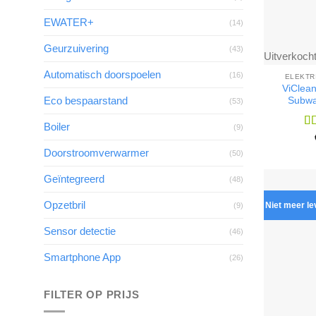
EWATER+
(14)
Geurzuivering
(43)
Uitverkoch
Automatisch doorspoelen
(16)
ELEKTR
ViClea
Eco bespaarstand
Subwa
(53)
Boiler
(9)
Wa
5
u
Doorstroomverwarmer
(50)
Geïntegreerd
(48)
Opzetbril
Niet meer l
(9)
Sensor detectie
(46)
Smartphone App
(26)
FILTER OP PRIJS