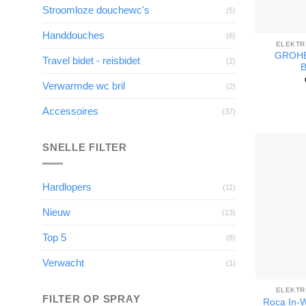
Stroomloze douchewc's
(5)
Handdouches
(6)
ELEKTR
GROHE 
Travel bidet - reisbidet
(2)
B
Verwarmde wc bril
(2)
Accessoires
(37)
SNELLE FILTER
Hardlopers
(11)
Nieuw
(13)
Top 5
(8)
Verwacht
(1)
ELEKTR
FILTER OP SPRAY
Roca In-W