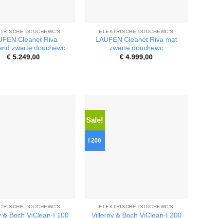
TRISCHE DOUCHEWC'S
ELEKTRISCHE DOUCHEWC'S
UFEN Cleanet Riva
LAUFEN Cleanet Riva mat
end zwarte douchewc
zwarte douchewc
€
5.249,00
€
4.999,00
Sale!
I 200
TRISCHE DOUCHEWC'S
ELEKTRISCHE DOUCHEWC'S
oy & Boch ViClean-I 100
Villeroy & Boch ViClean-I 200