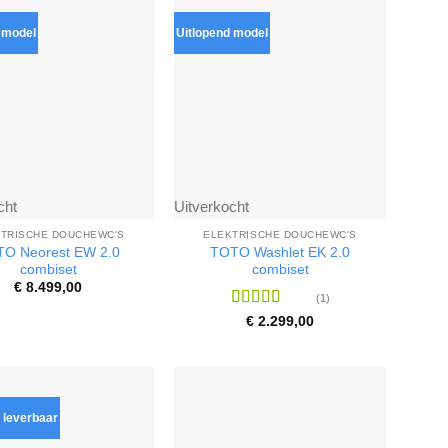
 model
Uitlopend model
cht
Uitverkocht
TRISCHE DOUCHEWC'S
ELEKTRISCHE DOUCHEWC'S
O Neorest EW 2.0
TOTO Washlet EK 2.0
combiset
combiset
€
8.499,00
(1)
Waardering
€
2.299,00
4
uit 5
 leverbaar