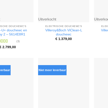
t
Uitverkocht
Uitverko
ISCHE DOUCHEWC'S
ELEKTRISCHE DOUCHEWC'S
ELEK
n-U+ douchewc en
Villeroy&Boch ViClean-L
Vill
y 2 – 5614E8R1
douchewc
€
1.379,00
(3)
ardering
€
2.799,00
it 5
everbaar
Niet meer leverbaar