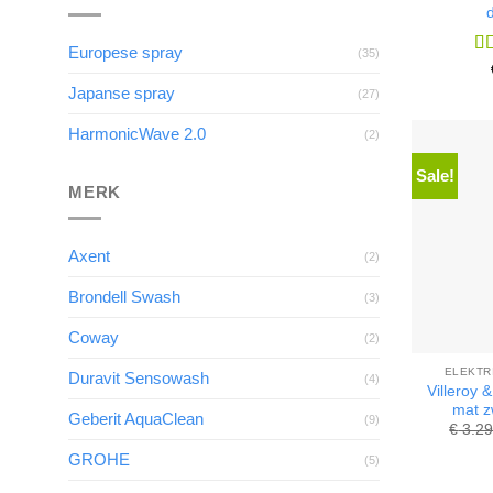
Europese spray
(35)
Wa
4.
Japanse spray
(27)
HarmonicWave 2.0
(2)
Sale!
MERK
Axent
(2)
Brondell Swash
(3)
Coway
(2)
ELEKTR
Duravit Sensowash
(4)
Villeroy 
mat z
Geberit AquaClean
(9)
€
3.29
GROHE
(5)