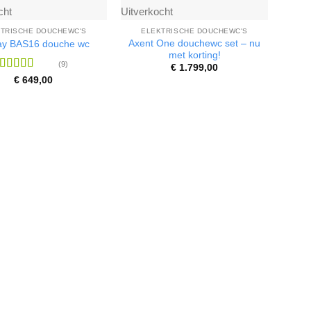
cht
Uitverkocht
TRISCHE DOUCHEWC'S
ELEKTRISCHE DOUCHEWC'S
Axent One douchewc set – nu
y BAS16 douche wc
met korting!
(9)
€
1.799,00
Waardering
€
649,00
4.63
uit 5