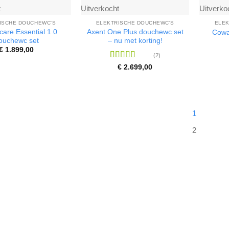
t
Uitverkocht
Uitverko
ISCHE DOUCHEWC'S
ELEKTRISCHE DOUCHEWC'S
ELEK
-care Essential 1.0
Axent One Plus douchewc set
Cowa
ouchewc set
– nu met korting!
€
1.899,00
(2)
Waardering
€
2.699,00
4
uit 5
1
2