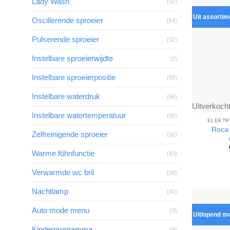
Lady Wash
(55)
Uit assortim
Oscillerende sproeier
(54)
Pulserende sproeier
(32)
Instelbare sproeierwijdte
(2)
Instelbare sproeierpositie
(56)
Instelbare waterdruk
(56)
Uitverkoch
Instelbare watertemperatuur
(56)
ELEKTR
Roca 
Zelfreinigende sproeier
(56)
Warme föhnfunctie
(43)
Verwarmde wc bril
(39)
Nachtlamp
(40)
Auto mode menu
(3)
Uitlopend m
Kinderprogramma
(9)