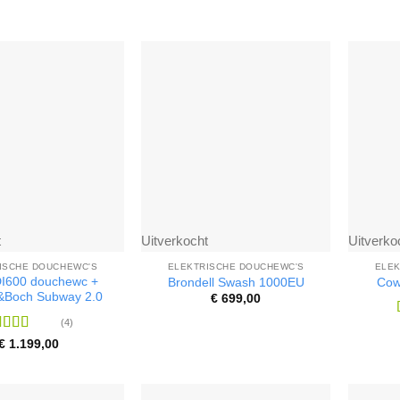
t
Uitverkocht
Uitverko
ISCHE DOUCHEWC'S
ELEKTRISCHE DOUCHEWC'S
ELEK
I600 douchewc +
Brondell Swash 1000EU
Cow
y&Boch Subway 2.0
€
699,00
(4)
ardering
€
1.199,00
it 5