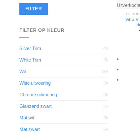
Uitverkoch
Min.
Max.
FILTER
prijs
prijs
ELEKTR
Vitra V
d
FILTER OP KLEUR
Silver Trim
(1)
White Trim
(3)
Wit
(65)
Witte uitvoering
(3)
Chrome uitvoering
(3)
Glanzend zwart
(1)
Mat wit
(3)
Mat zwart
(2)