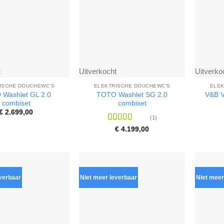
t
Uitverkocht
Uitverko
ISCHE DOUCHEWC'S
ELEKTRISCHE DOUCHEWC'S
ELEK
Washlet GL 2.0
TOTO Washlet SG 2.0
V&B V
combiset
combiset
€
2.699,00
(1)
Waardering
€
4.199,00
5
uit 5
everbaar
Niet meer leverbaar
Niet meer