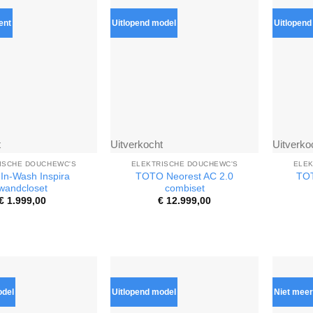
ent
Uitlopend model
Uitlopend
t
Uitverkocht
Uitverko
ISCHE DOUCHEWC'S
ELEKTRISCHE DOUCHEWC'S
ELEK
In-Wash Inspira
TOTO Neorest AC 2.0
TOT
wandcloset
combiset
€
1.999,00
€
12.999,00
odel
Uitlopend model
Niet meer