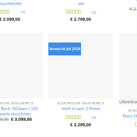
douchetoilet
set
€
2.
(7)
(1)
ardering
Waardering
€
2.099,00
€
2.799,00
71
uit 5
4
uit 5
Verwacht juli 2026
Uitverko
ISCHE DOUCHEWC'S
ELEKTRISCHE DOUCHEWC'S
& Boch ViClean-I 100
VitrA V-care 3 Prime
ELEK
warte douchewc
Maro D
(3)
Oorspronkelijke
Huidige
9,00
€
3.099,00
prijs
prijs
Waardering
€
3.299,00
was:
is:
5
uit 5
€ 3.299,00.
€ 3.099,00.
4