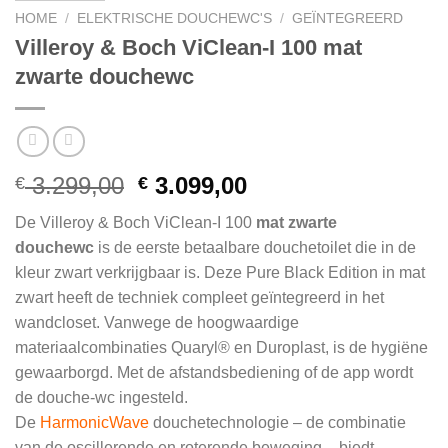
HOME
/
ELEKTRISCHE DOUCHEWC'S
/
GEÏNTEGREERD
Villeroy & Boch ViClean-I 100 mat
zwarte douchewc
Oorspronkelijke
Huidige
3.299,00
3.099,00
€
€
prijs
prijs
De Villeroy & Boch ViClean-I 100
mat zwarte
was:
is:
douchewc
is de eerste betaalbare douchetoilet die in de
€ 3.299,00.
€ 3.099,00.
kleur zwart verkrijgbaar is. Deze Pure Black Edition in mat
zwart heeft de techniek compleet geïntegreerd in het
wandcloset. Vanwege de hoogwaardige
materiaalcombinaties Quaryl® en Duroplast, is de hygiëne
gewaarborgd. Met de afstandsbediening of de app wordt
de douche-wc ingesteld.
De
HarmonicWave
douchetechnologie – de combinatie
van de oscillerende en roterende beweging – biedt