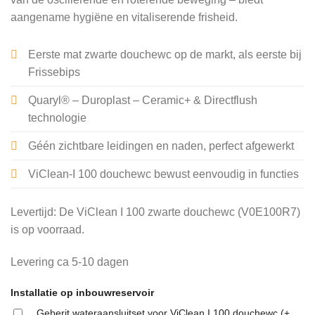
aangename hygiëne en vitaliserende frisheid.
Eerste mat zwarte douchewc op de markt, als eerste bij
Frissebips
Quaryl® – Duroplast – Ceramic+ & Directflush
technologie
Géén zichtbare leidingen en naden, perfect afgewerkt
ViClean-I 100 douchewc bewust eenvoudig in functies
Levertijd: De ViClean I 100 zwarte douchewc (V0E100R7)
is op voorraad.
Levering ca 5-10 dagen
Installatie op inbouwreservoir
Geberit wateraansluitset voor ViClean I 100 douchewc (+