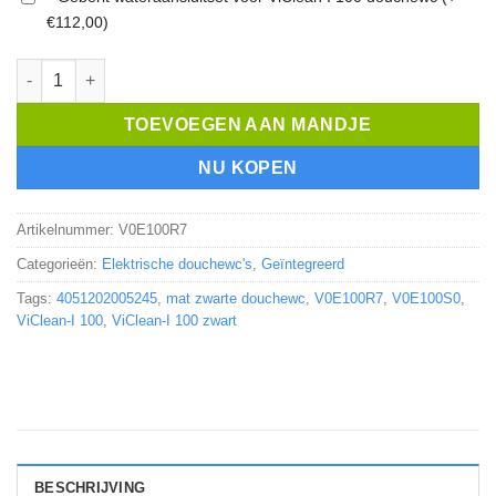
€112,00)
Villeroy & Boch ViClean-I 100 mat zwarte douchewc aantal
TOEVOEGEN AAN MANDJE
NU KOPEN
Artikelnummer:
V0E100R7
Categorieën:
Elektrische douchewc's
,
Geïntegreerd
Tags:
4051202005245
,
mat zwarte douchewc
,
V0E100R7
,
V0E100S0
,
ViClean-I 100
,
ViClean-I 100 zwart
BESCHRIJVING