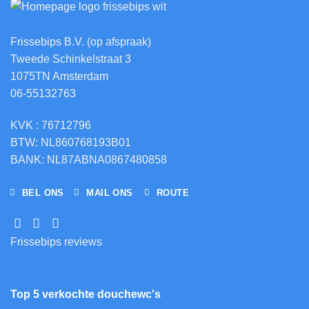
Frissebips B.V. (op afspraak)
Tweede Schinkelstraat 3
1075TN Amsterdam
06-55132763
KVK : 76712796
BTW: NL860768193B01
BANK: NL87ABNA0867480858
BEL ONS
MAIL ONS
ROUTE
Frissebips reviews
Top 5 verkochte douchewc's