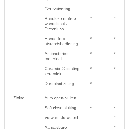
Geurzuivering
Randloze rimfree
*
*
wandcloset /
Directflush
Hands-free
*
*
afstandsbediening
Antibacterieel
*
*
materiaal
Ceramic+® coating
*
*
keramiek
Duroplast zitting
*
Zitting
Auto open/sluiten
Soft close sluiting
*
*
Verwarmde wc bril
*
Aanpasbare
*