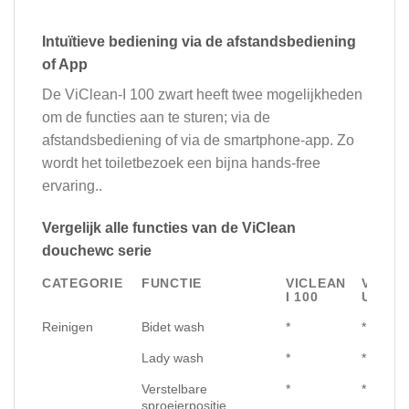
Intuïtieve bediening via de afstandsbediening
of App
De ViClean-I 100 zwart heeft twee mogelijkheden
om de functies aan te sturen; via de
afstandsbediening of via de smartphone-app. Zo
wordt het toiletbezoek een bijna hands-free
ervaring..
Vergelijk alle functies van de ViClean
douchewc serie
CATEGORIE
FUNCTIE
VICLEAN
VICLE
I 100
U+
Reinigen
Bidet wash
*
*
Lady wash
*
*
Verstelbare
*
*
sproeierpositie