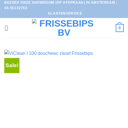
BEZOEK ONZE SHOWROOM (OP AFSPRAAK) IN AMSTERDAM :
Ga
06-55132763
naar
KLANTENSERVICE
inhoud
0
Sale!