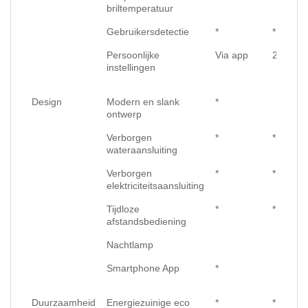
briltemperatuur
Gebruikersdetectie
*
*
Persoonlijke
Via app
2 users
instellingen
Design
Modern en slank
*
ontwerp
Verborgen
*
*
wateraansluiting
Verborgen
*
*
elektriciteitsaansluiting
Tijdloze
*
*
afstandsbediening
Nachtlamp
Smartphone App
*
Duurzaamheid
Energiezuinige eco
*
*