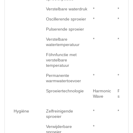
Verstelbare waterdruk
*
*
Oscillerende sproeier
*
*
Pulserende sproeier
Verstelbare
*
*
watertemperatuur
Föhnfunctie met
verstelbare
temperatuur
Permanente
*
*
warmwatertoevoer
Sproeiertechnologie
Harmonic
Panora
Wave
straal
Hygiëne
Zelfreinigende
*
*
sproeier
Verwijderbare
*
sproeier