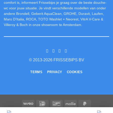
comfort is, informeert Frissebips je graag over de beste douche-
wc voor jouw situatie. Je vindt verschillende modellen van onder
andere Brondell, Geberit AquaClean, GROHE, Duravit, Laufen,
Maro D’Italia, ROCA, TOTO Washlet + Neorest, VitrA V-Care &
Villeroy & Boch in onze showroom te Amsterdam.
© 2013-2026 FRISSEBIPS BV
TERMS
PRIVACY
COOKIES
Wero
IDeal
Bancontact
Mollie
PayPal
2