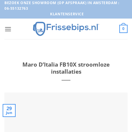
Ga
BEZOEK ONZE SHOWROOM (OP AFSPRAAK) IN AMSTERDAM :
06-55132763
naar
KLANTENSERVICE
inhoud
0
Maro D’Italia FB10X stroomloze
installaties
29
jun