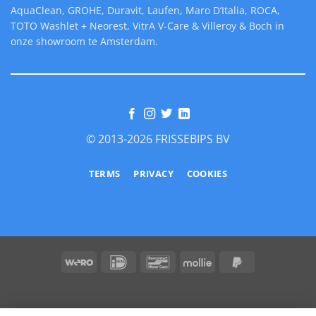
AquaClean, GROHE, Duravit, Laufen, Maro D’Italia, ROCA,
TOTO Washlet + Neorest, VitrA V-Care & Villeroy & Boch in
onze showroom te Amsterdam.
© 2013-2026 FRISSEBIPS BV
TERMS
PRIVACY
COOKIES
Wero
IDeal
Bancontact
Mollie
PayPal
2