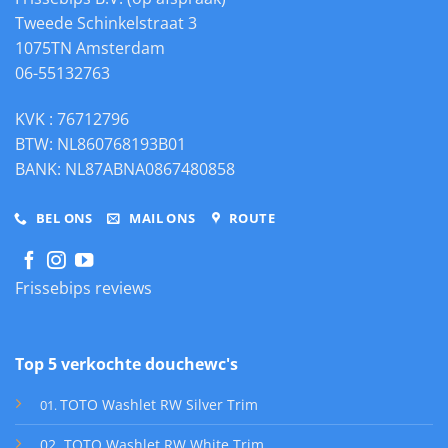
Tweede Schinkelstraat 3
1075TN Amsterdam
06-55132763
KVK : 76712796
BTW: NL860768193B01
BANK: NL87ABNA0867480858
BEL ONS
MAIL ONS
ROUTE
Frissebips reviews
Top 5 verkochte douchewc's
TOTO Washlet RW Silver Trim
01
.
02. TOTO Washlet RW White Trim