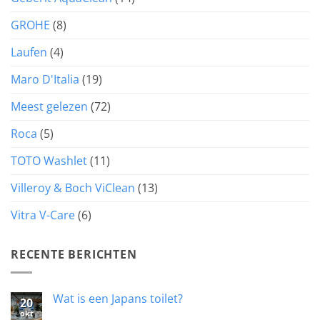
GROHE
(8)
Laufen
(4)
Maro D'Italia
(19)
Meest gelezen
(72)
Roca
(5)
TOTO Washlet
(11)
Villeroy & Boch ViClean
(13)
Vitra V-Care
(6)
RECENTE BERICHTEN
Wat is een Japans toilet?
20
okt
Geen