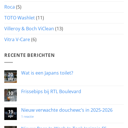
Roca
(5)
TOTO Washlet
(11)
Villeroy & Boch ViClean
(13)
Vitra V-Care
(6)
RECENTE BERICHTEN
Wat is een Japans toilet?
20
okt
Geen
reacties
op
Wat
Frissebips bij RTL Boulevard
10
is
mei
een
Geen
Japans
reacties
toilet?
op
Frissebips
Nieuw verwachte douchewc’s in 2025-2026
19
bij
apr
RTL
op
1 reactie
Boulevard
Nieuw
verwachte
douchewc’s