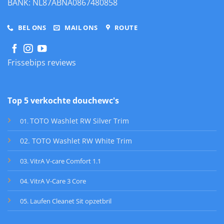
BANK: NL87ABNA0867480858
BEL ONS
MAIL ONS
ROUTE
Frissebips reviews
Top 5 verkochte douchewc's
TOTO Washlet RW Silver Trim
01
.
02. TOTO Washlet RW White Trim
03. VitrA V-care Comfort 1.1
04. VitrA V-Care 3 Core
05. Laufen Cleanet Sit opzetbril