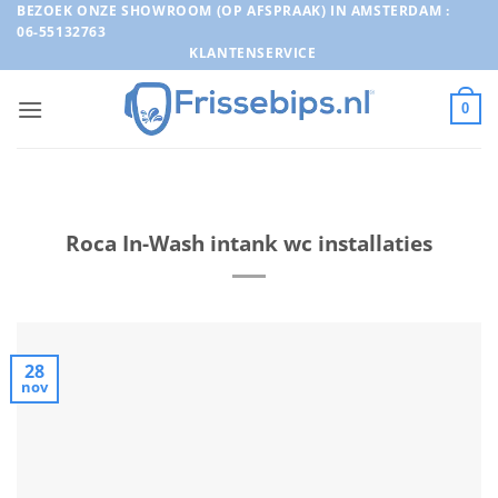
Ga
BEZOEK ONZE SHOWROOM (OP AFSPRAAK) IN AMSTERDAM :
06-55132763
naar
KLANTENSERVICE
inhoud
0
Roca In-Wash intank wc installaties
28
nov