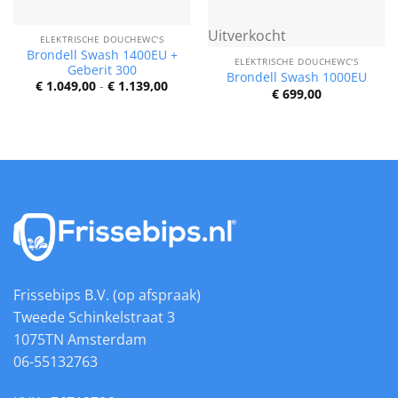
Uitverkocht
ELEKTRISCHE DOUCHEWC'S
Brondell Swash 1400EU +
ELEKTRISCHE DOUCHEWC'S
Geberit 300
Brondell Swash 1000EU
Prijsklasse:
€
1.049,00
-
€
1.139,00
€
699,00
€ 1.049,00
tot
€ 1.139,00
Frissebips B.V. (op afspraak)
Tweede Schinkelstraat 3
1075TN Amsterdam
06-55132763