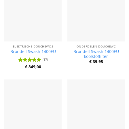
ELEKTRISCHE DOUCHEWC'S
ONDERDELEN DOUCHEWC
Brondell Swash 1400EU
Brondell Swash 1400EU
koolstoffilter
(17)
€
39,95
€
849,00
Waardering
4.93
uit 5