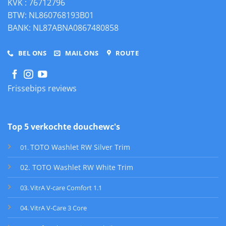
KVK : 76712796
BTW: NL860768193B01
BANK: NL87ABNA0867480858
BEL ONS
MAIL ONS
ROUTE
Frissebips reviews
Top 5 verkochte douchewc's
TOTO Washlet RW Silver Trim
01
.
02. TOTO Washlet RW White Trim
03. VitrA V-care Comfort 1.1
04. VitrA V-Care 3 Core