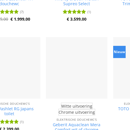
douchewc
Supreo Select
Tri
(7)
(1)
Oorspronkelijke
Huidige
9,00
ardering
€
1.999,00
Waardering
€
3.599,00
prijs
prijs
it 5
5
uit 5
was:
is:
€ 2.099,00.
€ 1.999,00.
Nieuw
RISCHE DOUCHEWC'S
ELE
Witte uitvoering
ashlet RG Japans
TOTO 
Chrome uitvoering
toilet
ELEKTRISCHE DOUCHEWC'S
(1)
Geberit Aquaclean Mera
ardering
€
2.399,00
Comfort wit of chrome