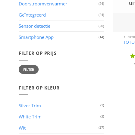
UI
Doorstroomverwarmer
(24)
Geïntegreerd
(24)
Sensor detectie
(20)
Smartphone App
(14)
ELEKT
TOTO 
FILTER OP PRIJS
Wa
Min.
Max.
5
u
prijs
prijs
FILTER
FILTER OP KLEUR
Silver Trim
(1)
White Trim
(3)
Wit
(27)