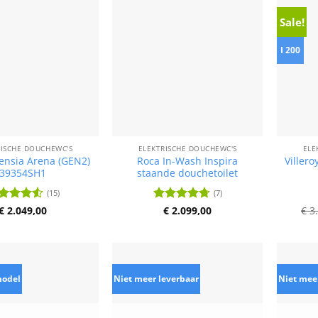
Sale!
I 200
RISCHE DOUCHEWC'S
ELEKTRISCHE DOUCHEWC'S
ELE
nsia Arena (GEN2)
Roca In-Wash Inspira
Villero
39354SH1
staande douchetoilet
(15)
(7)
ardering
€
2.049,00
Waardering
€
2.099,00
€
3.
5
uit 5
4.71
uit 5
model
Niet meer leverbaar
Niet mee