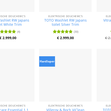
RISCHE DOUCHEWC'S
ELEKTRISCHE DOUCHEWC'S
ELE
ashlet RW Japans
TOTO Washlet RW Japans
Vitr
let White Trim
toilet Silver Trim
(4)
(30)
ardering
€
2.999,00
Waardering
€
2.999,00
€
2.
it 5
4.8
uit 5
Hardloper
RISCHE DOUCHEWC'S
ELEKTRISCHE DOUCHEWC'S
ELE
-care Essential 1.1
Villeroy & Boch ViClean
TOTO