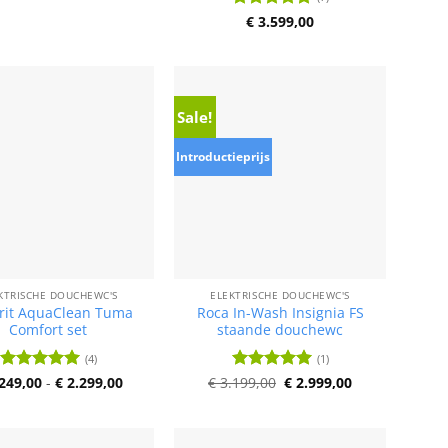
Waardering
€
3.599,00
4.8
uit 5
Sale!
Introductieprijs
KTRISCHE DOUCHEWC'S
ELEKTRISCHE DOUCHEWC'S
rit AquaClean Tuma
Roca In-Wash Insignia FS
Comfort set
staande douchewc
(4)
(1)
Prijsklasse:
Oorspronkelijke
Huidige
249,00
Waardering
-
€
2.299,00
€
3.199,00
Waardering
€
2.999,00
€ 2.249,00
prijs
prijs
5
uit 5
5
uit 5
tot
was:
is:
€ 2.299,00
€ 3.199,00.
€ 2.999,00.