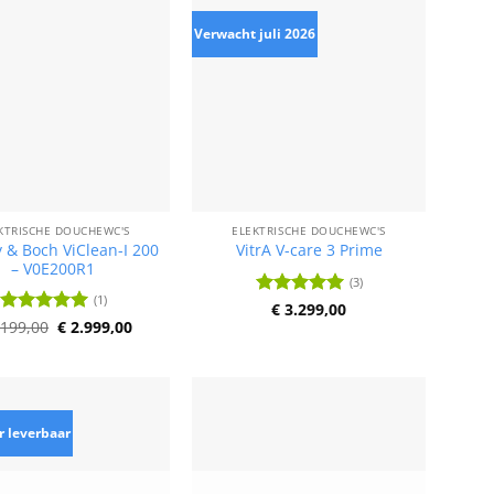
Verwacht juli 2026
KTRISCHE DOUCHEWC'S
ELEKTRISCHE DOUCHEWC'S
y & Boch ViClean-I 200
VitrA V-care 3 Prime
– V0E200R1
(3)
(1)
Waardering
€
3.299,00
Oorspronkelijke
Huidige
5
uit 5
199,00
Waardering
€
2.999,00
prijs
prijs
5
uit 5
was:
is:
€ 3.199,00.
€ 2.999,00.
r leverbaar