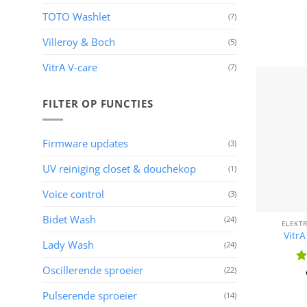
5
u
TOTO Washlet
(7)
Villeroy & Boch
(5)
VitrA V-care
(7)
FILTER OP FUNCTIES
Firmware updates
(3)
UV reiniging closet & douchekop
(1)
Voice control
(3)
Bidet Wash
(24)
ELEKT
VitrA
Lady Wash
(24)
Oscillerende sproeier
(22)
Wa
5
u
Pulserende sproeier
(14)