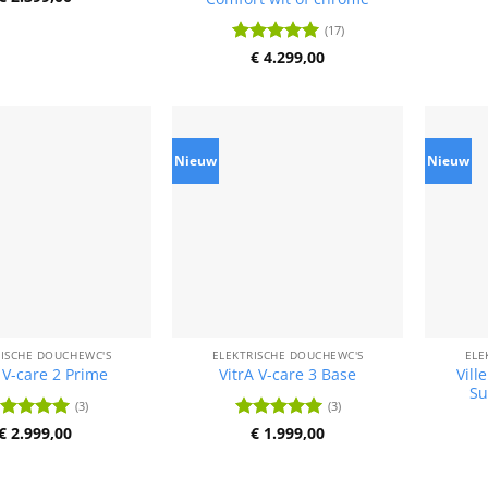
it 5
(17)
Waardering
€
4.299,00
4.93
uit 5
Nieuw
Nieuw
RISCHE DOUCHEWC'S
ELEKTRISCHE DOUCHEWC'S
ELE
Vill
 V-care 2 Prime
VitrA V-care 3 Base
Su
(3)
(3)
ardering
€
2.999,00
Waardering
€
1.999,00
it 5
5
uit 5