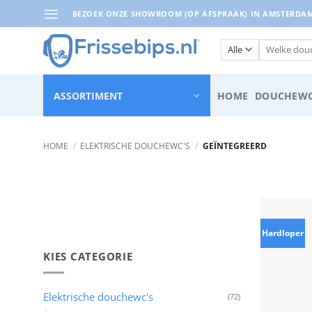
Ga
BEZOEK ONZE SHOWROOM (OP AFSPRAAK) IN AMSTERDAM 
naar
inhoud
Zoeken
naar:
ASSORTIMENT
HOME
DOUCHEWC
HOME
/
ELEKTRISCHE DOUCHEWC'S
/
GEÏNTEGREERD
Hardloper
KIES CATEGORIE
Elektrische douchewc's
(72)