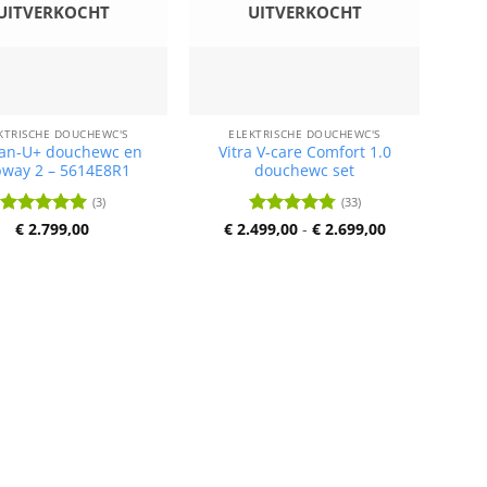
UITVERKOCHT
UITVERKOCHT
KTRISCHE DOUCHEWC'S
ELEKTRISCHE DOUCHEWC'S
ean-U+ douchewc en
Vitra V-care Comfort 1.0
way 2 – 5614E8R1
douchewc set
(3)
(33)
Prijsklasse:
Waardering
€
2.799,00
€
2.499,00
Waardering
-
€
2.699,00
€ 2.499,00
5
uit 5
4.77
uit 5
tot
€ 2.699,00