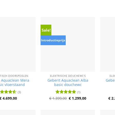
Sale!
Introductieprijs
TISCH DOORSPOELEN
ELEKTRISCHE DOUCHEWC'S
ELE
t Aquaclean Mera
Geberit Aquaclean Alba
Gebe
sic vloerstaand
basic douchewc
(3)
(1)
Oorspronkelijke
Huidige
ardering
€
4.699,00
€
1.399,00
Waardering
€
1.299,00
€
2.
prijs
prijs
5
uit 5
5
uit 5
was:
is:
€ 1.399,00.
€ 1.299,00.