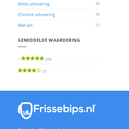
Witte uitvoering
(2)
Chrome uitvoering
(2)
Mat wit
(1)
GEMIDDELDE WAARDERING
(28)
Waardering
5
uit 5
(7)
Waardering
4
uit 5