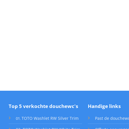
Top 5 verkochte douchewc's
Handige links
TOTO Washlet RW Silver Trim
Past de douchew
01
.