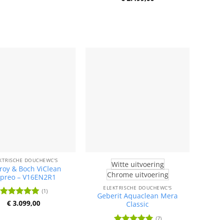
5
uit 5
KTRISCHE DOUCHEWC'S
Witte uitvoering
eroy & Boch ViClean
Chrome uitvoering
preo – V16EN2R1
ELEKTRISCHE DOUCHEWC'S
(1)
Geberit Aquaclean Mera
Waardering
€
3.099,00
Classic
5
uit 5
(7)