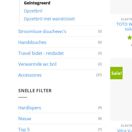
Geïntegreerd
Opzetbril
Opzetbril met wandcloset
ELEKT
TOTO W
toi
Stroomloze douchewc's
(5)
Handdouches
(6)
Wa
5
u
Travel bidet - reisbidet
(2)
Verwarmde wc bril
(2)
Sale!
Accessoires
(37)
SNELLE FILTER
Hardlopers
(9)
Nieuw
(8)
ELEKT
Top 5
(7)
Vitra V