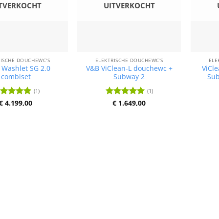
TVERKOCHT
UITVERKOCHT
RISCHE DOUCHEWC'S
ELEKTRISCHE DOUCHEWC'S
ELE
Washlet SG 2.0
V&B ViClean-L douchewc +
ViCl
combiset
Subway 2
Sub
(1)
(1)
ardering
€
4.199,00
Waardering
€
1.649,00
it 5
5
uit 5