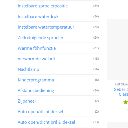
Instelbare sproeierpositie
(24)
Instelbare waterdruk
(24)
Instelbare watertemperatuur
(24)
Zelfreinigende sproeier
(24)
Warme föhnfunctie
(21)
Verwarmde wc bril
(18)
Nachtlamp
(16)
Kinderprogramma
(8)
AUTOMA
Geberi
Afstandsbediening
(24)
Clas
Zijpaneel
(2)
Wa
Auto open/dicht deksel
(2)
4.
Auto open/dicht bril & deksel
(13)