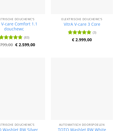
KTRISCHE DOUCHEWC'S
ELEKTRISCHE DOUCHEWC'S
a V-care Comfort 1.1
VitrA V-care 3 Core
douchewc
(3)
(83)
Waardering
€
2.999,00
Oorspronkelijke
Huidige
5
uit 5
799,00
Waardering
€
2.599,00
prijs
prijs
4.85
uit 5
was:
is:
€ 2.799,00.
€ 2.599,00.
KTRISCHE DOUCHEWC'S
AUTOMATISCH DOORSPOELEN
 Washlet RW Silver
TOTO Washlet RW White