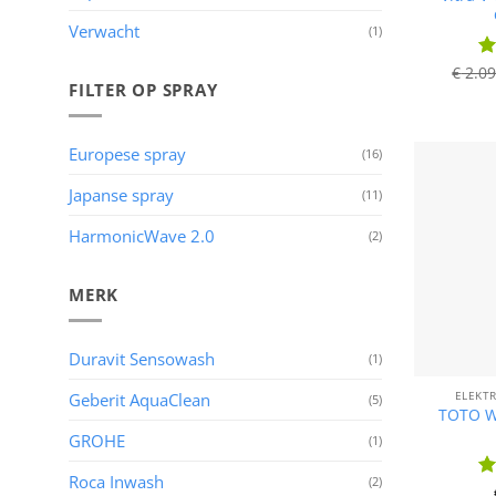
Verwacht
(1)
€
2.09
Wa
FILTER OP SPRAY
5
u
Europese spray
(16)
Japanse spray
(11)
HarmonicWave 2.0
(2)
MERK
Duravit Sensowash
(1)
ELEKT
Geberit AquaClean
(5)
TOTO W
GROHE
(1)
Roca Inwash
(2)
Wa