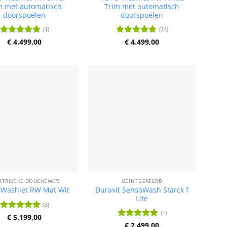
m met automatisch
Trim met automatisch
doorspoelen
doorspoelen
(1)
(24)
Waardering
€
4.499,00
Waardering
€
4.499,00
5
uit 5
4.83
uit 5
KTRISCHE DOUCHEWC'S
GEÏNTEGREERD
Duravit SensoWash Starck f
Washlet RW Mat Wit
Lite
(3)
(1)
Waardering
€
5.199,00
5
uit 5
Waardering
€
2.499,00