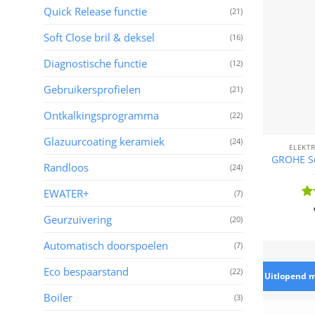
Quick Release functie
(21)
Soft Close bril & deksel
(16)
Diagnostische functie
(12)
Gebruikersprofielen
(21)
Ontkalkingsprogramma
(22)
Glazuurcoating keramiek
(24)
ELEKT
GROHE Se
Randloos
(24)
EWATER+
(7)
Wa
Geurzuivering
4.
(20)
Automatisch doorspoelen
(7)
Eco bespaarstand
(22)
Uitlopend 
Boiler
(3)