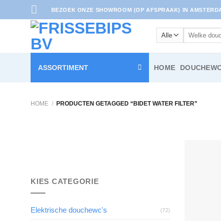
Ga
BEZOEK ONZE SHOWROOM (OP AFSPRAAK) IN AMSTERDAM
naar
inhoud
Zoeken
naar:
ASSORTIMENT
HOME
DOUCHEWC
HOME
/
PRODUCTEN GETAGGED “BIDET WATER FILTER”
KIES CATEGORIE
Elektrische douchewc's
(72)