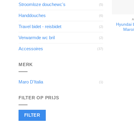
Stroomloze douchewc's
(5)
Handdouches
(6)
A
Hyundai b
Travel bidet - reisbidet
(2)
Maro
Verwarmde wc bril
(2)
Accessoires
(37)
MERK
Maro D'Italia
(1)
FILTER OP PRIJS
Min.
Max.
FILTER
prijs
prijs