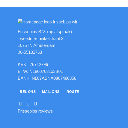
Frissebips B.V. (op afspraak)
Tweede Schinkelstraat 3
1075TN Amsterdam
06-55132763
KVK : 76712796
BTW: NL860768193B01
BANK: NL87ABNA0867480858
BEL ONS
MAIL ONS
ROUTE
Frissebips reviews