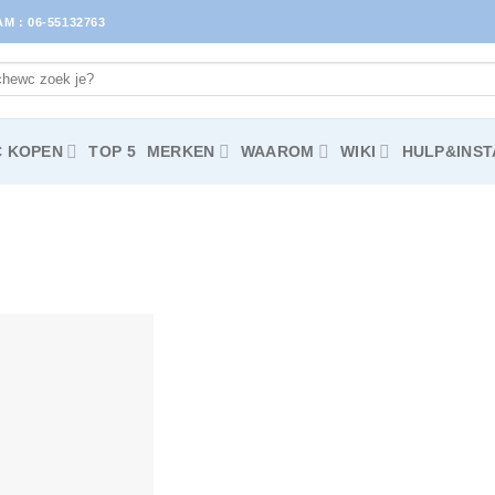
 : 06-55132763
 KOPEN
TOP 5
MERKEN
WAAROM
WIKI
HULP&INST